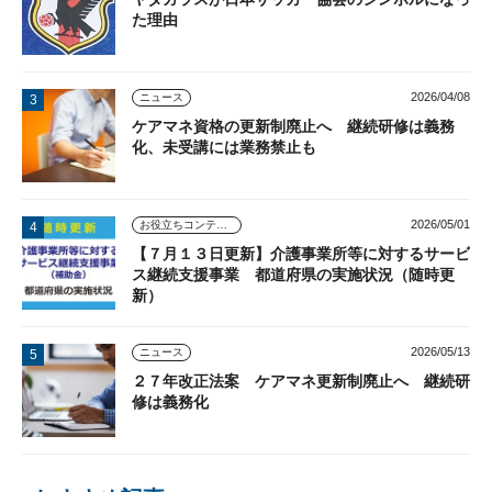
た理由
2026/04/08
ニュース
ケアマネ資格の更新制廃止へ 継続研修は義務
化、未受講には業務禁止も
2026/05/01
お役立ちコンテンツ
【７月１３日更新】介護事業所等に対するサービ
ス継続支援事業 都道府県の実施状況（随時更
新）
2026/05/13
ニュース
２７年改正法案 ケアマネ更新制廃止へ 継続研
修は義務化