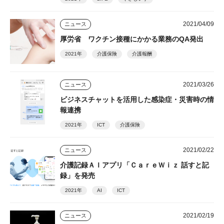
2021/04/09
ニュース
厚労省 ワクチン接種にかかる業務のQA発出
2021年
介護保険
介護報酬
2021/03/26
ニュース
ビジネスチャットを活用した感染症・災害時の情
報連携
2021年
ICT
介護保険
2021/02/22
ニュース
介護記録ＡＩアプリ「ＣａｒｅＷｉｚ 話すと記
録」を発売
2021年
AI
ICT
2021/02/19
ニュース