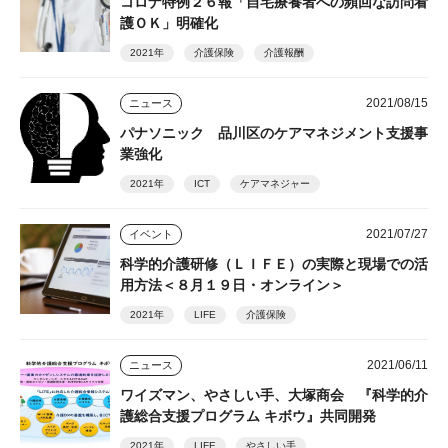
コロナ特例２６報「自宅療養者への頻回な訪問看
護ＯＫ」明確化
2021年
介護保険
介護報酬
2021/08/15
ニュース
パナソニック 品川区のケアマネジメント支援事
業強化
2021年
ICT
ケアマネジャー
2021/07/27
イベント
科学的介護研修（ＬＩＦＥ）の実際と現場での活
用方法＜８月１９日・オンライン＞
2021年
LIFE
介護保険
2021/06/11
ニュース
ワイズマン、やさしい手、大塚商会 『科学的介
護総合支援プログラム キボウ』共同開発
2021年
LIFE
やさしい手