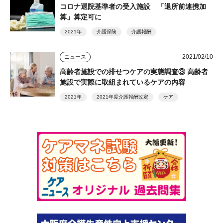
コロナ退院基準者の受入施設 「退所前連携加
算」算定可に
2021年
介護保険
介護報酬
2021/02/10
ニュース
高齢者施設での排せつケアの実態調査③ 高齢者
施設で実際に取組まれているケアの内容
2021年
2021年度介護報酬改定
ケア