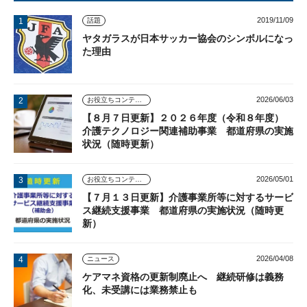
2019/11/09
話題
ヤタガラスが日本サッカー協会のシンボルになっ
た理由
2026/06/03
お役立ちコンテンツ
【８月７日更新】２０２６年度（令和８年度）
介護テクノロジー関連補助事業 都道府県の実施
状況（随時更新）
2026/05/01
お役立ちコンテンツ
【７月１３日更新】介護事業所等に対するサービ
ス継続支援事業 都道府県の実施状況（随時更
新）
2026/04/08
ニュース
ケアマネ資格の更新制廃止へ 継続研修は義務
化、未受講には業務禁止も