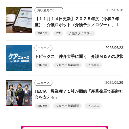
2025/07/18
お役立ちコンテンツ
【１１月１４日更新】２０２５年度（令和７年
度） 介護ロボット（介護テクノロジー）、ＩＣ
Ｔ関連補助事業 都道府県の実施状況（随時更
2025年
ICT
介護テクノロジー
新）
2025/06/23
ニュース
トピックス 仲介大手に聞く 介護Ｍ＆Ａの現状
2025年
シルバー産業新聞
ビジネス
2025/05/29
ニュース
TECIA 異業種７１社が団結「産業発展で高齢社
会を支える」
2025年
シルバー産業新聞
ビジネス