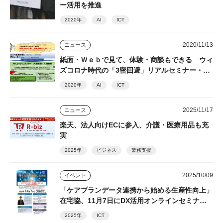
ー活用を推進
2020年
AI
ICT
2020/11/13
ニュース
紙面・Ｗｅｂで見て、体験・商談もできる ウィ
ズコロナ時代の「3密回避」リアルセミナー・展
示場
2020年
AI
ICT
2025/11/17
ニュース
楽天、法人向けECに参入、介護・医療用品も充
実
2025年
ビジネス
業務支援
2025/10/09
イベント
「ケアプランデータ連携から始める生産性向上」
在宅協、11月7日にDX活用オンラインセミナー
開催
2025年
ICT