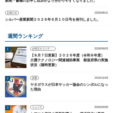
新聞・書籍のお申し込みがより分かりやすくなりました。
2026/06/11
お知らせ
シルバー産業新聞２０２６年６月１０日号を発刊しました。
週間ランキング
2026/06/03
お役立ちコンテンツ
【８月７日更新】２０２６年度（令和８年度）
介護テクノロジー関連補助事業 都道府県の実施
状況（随時更新）
2019/11/09
話題
ヤタガラスが日本サッカー協会のシンボルになっ
た理由
2026/04/08
ニュース