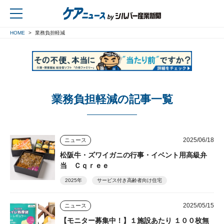
HOME
業務負担軽減
戻る
業務負担軽減の記事一覧
2025/06/18
ニュース
松阪牛・ズワイガニの行事・イベント用高級弁
当 Ｃｑｒｅｅ
2025年
サービス付き高齢者向け住宅
2025/05/15
ニュース
【モニター募集中！】１施設あたり １００枚無