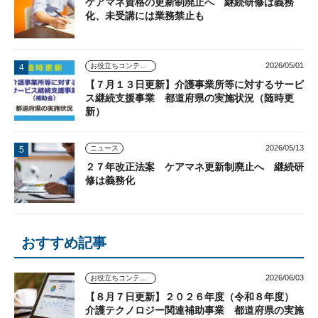
ケアマネ資格の更新制廃止へ 継続研修は義務
化、未受講には業務禁止も
2026/05/01
お役立ちコンテンツ
【７月１３日更新】介護事業所等に対するサービ
ス継続支援事業 都道府県の実施状況（随時更
新）
2026/05/13
ニュース
２７年改正法案 ケアマネ更新制廃止へ 継続研
修は義務化
おすすめ記事
2026/06/03
お役立ちコンテンツ
【８月７日更新】２０２６年度（令和８年度）
介護テクノロジー関連補助事業 都道府県の実施