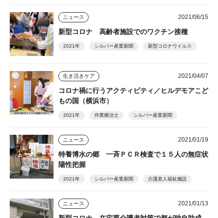
2021/06/15
ニュース
新型コロナ 高齢者施設でのワクチン接種
2021年
シルバー産業新聞
新型コロナウイルス
2021/04/07
生き活きケア
コロナ禍に行うアクティビティ／ヒルデモアこど
もの国（横浜市）
2021年
作業療法士
シルバー産業新聞
2021/01/19
ニュース
特養博水の郷 一斉ＰＣＲ検査で１５人の無症状
陽性把握
2021年
シルバー産業新聞
介護老人福祉施設
2021/01/13
ニュース
新型コロナ 在宅要介護者対策で都が独自助成