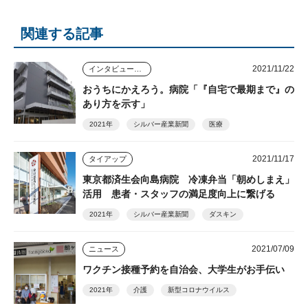
関連する記事
2021/11/22
インタビュー・座談会
おうちにかえろう。病院「『自宅で最期まで』の
あり方を示す」
2021年
シルバー産業新聞
医療
2021/11/17
タイアップ
東京都済生会向島病院 冷凍弁当「朝めしまえ」
活用 患者・スタッフの満足度向上に繋げる
2021年
シルバー産業新聞
ダスキン
2021/07/09
ニュース
ワクチン接種予約を自治会、大学生がお手伝い
2021年
介護
新型コロナウイルス