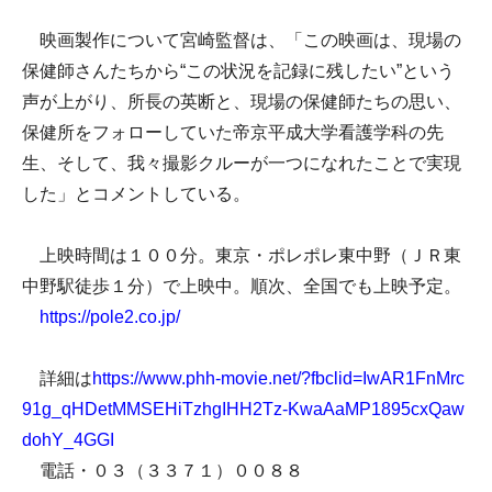
映画製作について宮崎監督は、「この映画は、現場の
保健師さんたちから“この状況を記録に残したい”という
声が上がり、所長の英断と、現場の保健師たちの思い、
保健所をフォローしていた帝京平成大学看護学科の先
生、そして、我々撮影クルーが一つになれたことで実現
した」とコメントしている。
上映時間は１００分。東京・ポレポレ東中野（ＪＲ東
中野駅徒歩１分）で上映中。順次、全国でも上映予定。
https://pole2.co.jp/
詳細は
https://www.phh-movie.net/?fbclid=IwAR1FnMrc
91g_qHDetMMSEHiTzhgIHH2Tz-KwaAaMP1895cxQaw
dohY_4GGI
電話・０３（３３７１）００８８