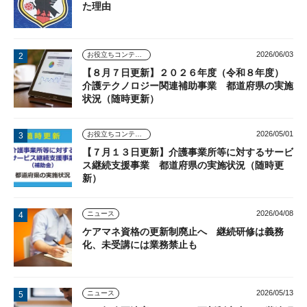
た理由
2026/06/03
お役立ちコンテンツ
【８月７日更新】２０２６年度（令和８年度）
介護テクノロジー関連補助事業 都道府県の実施
状況（随時更新）
2026/05/01
お役立ちコンテンツ
【７月１３日更新】介護事業所等に対するサービ
ス継続支援事業 都道府県の実施状況（随時更
新）
2026/04/08
ニュース
ケアマネ資格の更新制廃止へ 継続研修は義務
化、未受講には業務禁止も
2026/05/13
ニュース