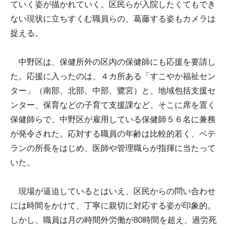
ていく姿が描かれていく。区民らが入院したくてもでき
ない現状に立ちすくむ職員らの、葛藤する姿もカメラは
捉える。
中野区は、保健所外の区内の保健師にも応援を要請し
た。応援に入ったのは、４カ所ある「すこやか福祉セン
ター」（南部、北部、中部、鷺宮）と、地域包括支援セ
ンター、保育などの子育て支援課など、そこに席を置く
保健師らで、中野区が雇用している保健師５６名に兼務
が発令された。応対する職員の年齢は比較的若く、ベテ
ランの所長をはじめ、医師や管理職らが指揮に当たって
いた。
現場が逼迫しているとはいえ、区民からの問い合わせ
には時間をかけて、丁寧に親切に対応する姿が印象的。
しかし、職員は月の時間外労働が80時間を超え、過労死