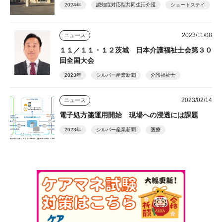
2024年
認知症対応型共同生活介護
ショートステイ
2023/11/08
ニュース
１１／１１・１２茨城 日本介護福祉士会第３０
回全国大会
2023年
シルバー産業新聞
介護福祉士
2023/02/14
ニュース
電子処方箋運用開始 現場への浸透には課題
2023年
シルバー産業新聞
医療