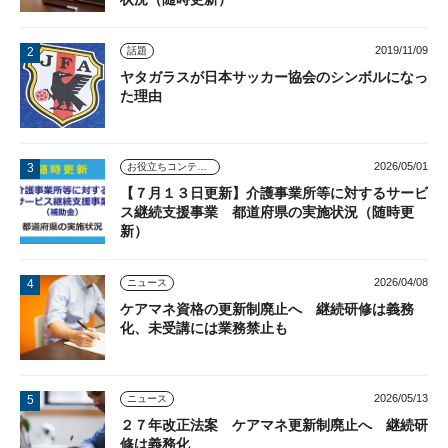
2019/11/09
話題
ヤタガラスが日本サッカー協会のシンボルになっ
た理由
2026/05/01
お役立ちコンテンツ
【７月１３日更新】介護事業所等に対するサービ
ス継続支援事業 都道府県の実施状況（随時更
新）
2026/04/08
ニュース
ケアマネ資格の更新制廃止へ 継続研修は義務
化、未受講には業務禁止も
2026/05/13
ニュース
２７年改正法案 ケアマネ更新制廃止へ 継続研
修は義務化