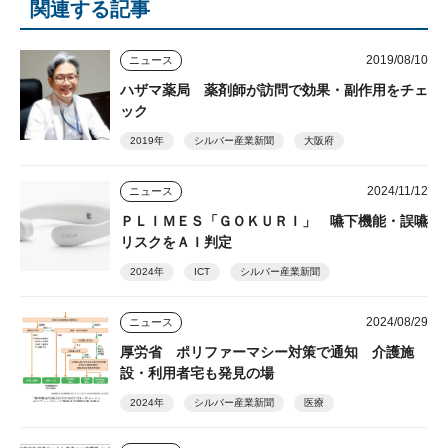
関連する記事
2019/08/10
ニュース
ハザマ薬局 薬剤師が訪問で効果・副作用をチェ
ック
2019年
シルバー産業新聞
大阪府
2024/11/12
ニュース
ＰＬＩＭＥＳ「ＧＯＫＵＲＩ」 嚥下機能・誤嚥
リスクをＡＩ判定
2024年
ICT
シルバー産業新聞
2024/08/29
ニュース
厚労省 ポリファーマシー対策で通知 介護施
設・利用者宅も発見の場
2024年
シルバー産業新聞
医療