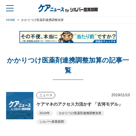
HOME
かかりつけ医薬剤連携調整加算
戻る
かかりつけ医薬剤連携調整加算の記事一
覧
2019/11/10
ニュース
ケアマネのアクセス力活かす 「古河モデル」
2019年
かかりつけ医薬剤連携調整加算
シルバー産業新聞