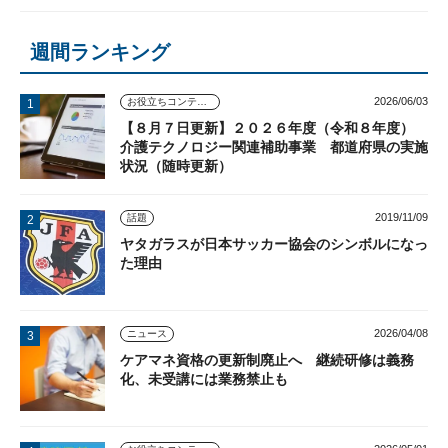
週間ランキング
2026/06/03
お役立ちコンテンツ
【８月７日更新】２０２６年度（令和８年度）
介護テクノロジー関連補助事業 都道府県の実施
状況（随時更新）
2019/11/09
話題
ヤタガラスが日本サッカー協会のシンボルになっ
た理由
2026/04/08
ニュース
ケアマネ資格の更新制廃止へ 継続研修は義務
化、未受講には業務禁止も