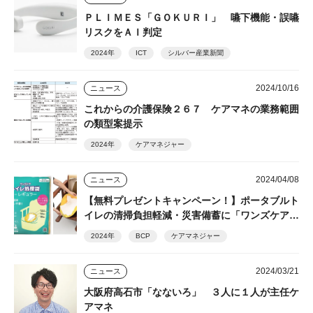
ＰＬＩＭＥＳ「ＧＯＫＵＲＩ」 嚥下機能・誤嚥
リスクをＡＩ判定
2024年
ICT
シルバー産業新聞
2024/10/16
ニュース
これからの介護保険２６７ ケアマネの業務範囲
の類型案提示
2024年
ケアマネジャー
2024/04/08
ニュース
【無料プレゼントキャンペーン！】ポータブルト
イレの清掃負担軽減・災害備蓄に「ワンズケアト
イレ処理袋 レギュラー」総合サービス
2024年
BCP
ケアマネジャー
2024/03/21
ニュース
大阪府高石市「なないろ」 ３人に１人が主任ケ
アマネ