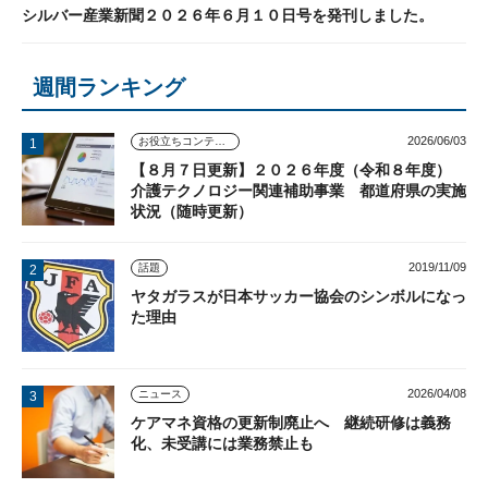
シルバー産業新聞２０２６年６月１０日号を発刊しました。
週間ランキング
2026/06/03
お役立ちコンテンツ
【８月７日更新】２０２６年度（令和８年度）
介護テクノロジー関連補助事業 都道府県の実施
状況（随時更新）
2019/11/09
話題
ヤタガラスが日本サッカー協会のシンボルになっ
た理由
2026/04/08
ニュース
ケアマネ資格の更新制廃止へ 継続研修は義務
化、未受講には業務禁止も