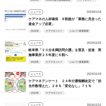
2024/01/18
ニュース
ケアマネの人材確保 ８割超が「業務に見合った
賃金アップ必要」
2024年
ケアマネジャー
シルバー産業新聞
2024/11/25
ニュース
岐阜県「２０分未満訪問介護」を普及・促進 実
施事業所２５年度に６割へ
2024年
ケアマネジャー
シルバー産業新聞
2024/11/19
ニュース
ケアマネアンケート ２４年介護報酬改定で「担
当件数増えた」２８％「変化なし」７１％
2024年
ケアマネジャー
2024/11/12
ニュース