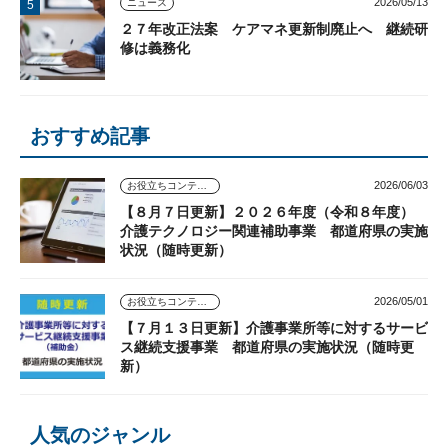
2026/05/13
ニュース
２７年改正法案 ケアマネ更新制廃止へ 継続研
修は義務化
おすすめ記事
2026/06/03
お役立ちコンテンツ
【８月７日更新】２０２６年度（令和８年度）
介護テクノロジー関連補助事業 都道府県の実施
状況（随時更新）
2026/05/01
お役立ちコンテンツ
【７月１３日更新】介護事業所等に対するサービ
ス継続支援事業 都道府県の実施状況（随時更
新）
人気のジャンル