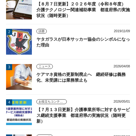
【８月７日更新】２０２６年度（令和８年度）
介護テクノロジー関連補助事業 都道府県の実施
状況（随時更新）
2019/11/09
話題
ヤタガラスが日本サッカー協会のシンボルになっ
た理由
2026/04/08
ニュース
ケアマネ資格の更新制廃止へ 継続研修は義務
化、未受講には業務禁止も
2026/05/01
お役立ちコンテンツ
【７月１３日更新】介護事業所等に対するサービ
ス継続支援事業 都道府県の実施状況（随時更
新）