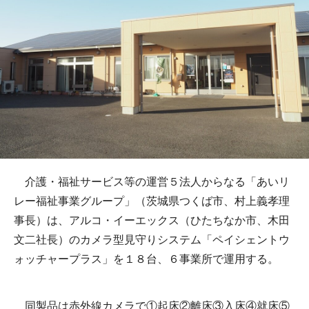
介護・福祉サービス等の運営５法人からなる「あいリ
レー福祉事業グループ」（茨城県つくば市、村上義孝理
事長）は、アルコ・イーエックス（ひたちなか市、木田
文二社長）のカメラ型見守りシステム「ペイシェントウ
ォッチャープラス」を１８台、６事業所で運用する。
同製品は赤外線カメラで①起床②離床③入床④就床⑤