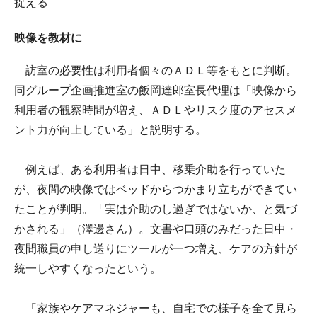
捉える
映像を教材に
訪室の必要性は利用者個々のＡＤＬ等をもとに判断。
同グループ企画推進室の飯岡達郎室長代理は「映像から
利用者の観察時間が増え、ＡＤＬやリスク度のアセスメ
ント力が向上している」と説明する。
例えば、ある利用者は日中、移乗介助を行っていた
が、夜間の映像ではベッドからつかまり立ちができてい
たことが判明。「実は介助のし過ぎではないか、と気づ
かされる」（澤邊さん）。文書や口頭のみだった日中・
夜間職員の申し送りにツールが一つ増え、ケアの方針が
統一しやすくなったという。
「家族やケアマネジャーも、自宅での様子を全て見ら