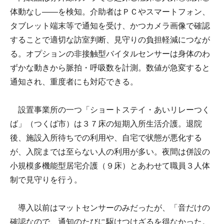
体動なし――を検知。介助者はＰＣやスマートフォン、
タブレット端末等で通知を受け、かつカメラ画像で確認
することで適切な訪室判断、見守りの負担軽減につなが
る。オプションの非接触型バイタルセンサーは身体のわ
ずかな動きから脈拍・呼吸数を計測。数値が急変すると
通知され、重度者にも対応できる。
設置事業所の一つ「ショートステイ・あいリレーつく
ば」（つくば市）は３７床の短期入所生活介護。退院
後、施設入所待ちでの利用や、自宅で状態が悪化する
が、入院までは至らない人の利用が多い。夜間は併設の
小規模多機能型居宅介護（９床）とあわせて職員３人体
制で見守りを行う。
導入以前はマットセンサーのみだったが、「音だけの
確認なので、通知のたびに駆けつけざるを得なかった。