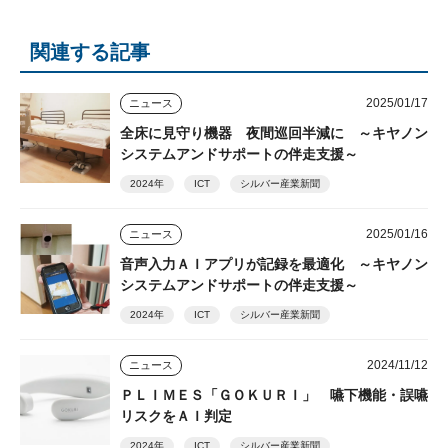
関連する記事
2025/01/17
ニュース
全床に見守り機器 夜間巡回半減に ～キヤノン
システムアンドサポートの伴走支援～
2024年
ICT
シルバー産業新聞
2025/01/16
ニュース
音声入力ＡＩアプリが記録を最適化 ～キヤノン
システムアンドサポートの伴走支援～
2024年
ICT
シルバー産業新聞
2024/11/12
ニュース
ＰＬＩＭＥＳ「ＧＯＫＵＲＩ」 嚥下機能・誤嚥
リスクをＡＩ判定
2024年
ICT
シルバー産業新聞