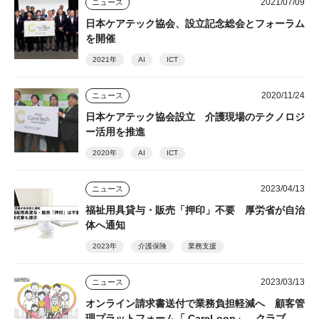
2021/07/09
ニュース
日本ケアテック協会、設立記念総会とフォーラム
を開催
2021年
AI
ICT
2020/11/24
ニュース
日本ケアテック協会設立 介護現場のテクノロジ
ー活用を推進
2020年
AI
ICT
2023/04/13
ニュース
福祉用具貸与・販売「押印」不要 厚労省が自治
体へ通知
2023年
介護保険
業務支援
2023/03/13
ニュース
オンライン請求書送付で業務負担軽減へ 顧客管
理プラットフォーム「 CareLoop」 クラブネ