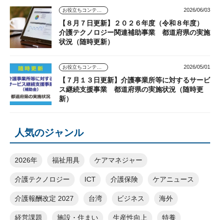
2026/06/03
お役立ちコンテンツ
【８月７日更新】２０２６年度（令和８年度）
介護テクノロジー関連補助事業 都道府県の実施
状況（随時更新）
2026/05/01
お役立ちコンテンツ
【７月１３日更新】介護事業所等に対するサービ
ス継続支援事業 都道府県の実施状況（随時更
新）
人気のジャンル
2026年
福祉用具
ケアマネジャー
介護テクノロジー
ICT
介護保険
ケアニュース
介護報酬改定 2027
台湾
ビジネス
海外
経営課題
施設・住まい
生産性向上
特養