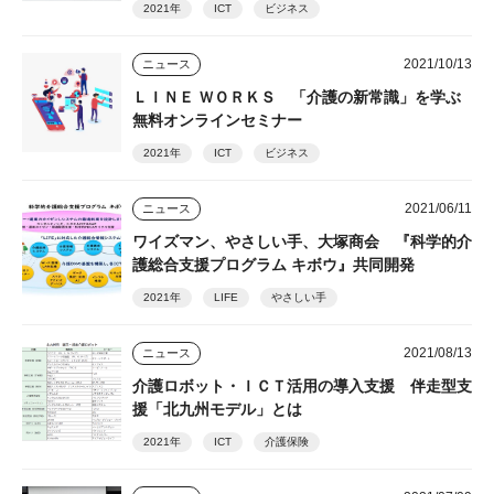
2021年
ICT
ビジネス
2021/10/13
ニュース
ＬＩＮＥ ＷＯＲＫＳ 「介護の新常識」を学ぶ
無料オンラインセミナー
2021年
ICT
ビジネス
2021/06/11
ニュース
ワイズマン、やさしい手、大塚商会 『科学的介
護総合支援プログラム キボウ』共同開発
2021年
LIFE
やさしい手
2021/08/13
ニュース
介護ロボット・ＩＣＴ活用の導入支援 伴走型支
援「北九州モデル」とは
2021年
ICT
介護保険