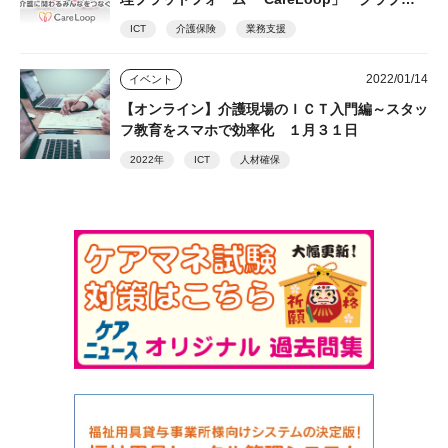
ッツ
ICT
介護保険
業務支援
2022/01/14
イベント
【オンライン】介護現場のＩＣＴ入門編～スタッ
フ教育をスマホで効率化 １月３１日
2022年
ICT
人材確保