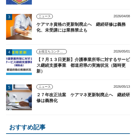
2026/04/08
ニュース
ケアマネ資格の更新制廃止へ 継続研修は義務
化、未受講には業務禁止も
2026/05/01
お役立ちコンテンツ
【７月１３日更新】介護事業所等に対するサービ
ス継続支援事業 都道府県の実施状況（随時更
新）
2026/05/13
ニュース
２７年改正法案 ケアマネ更新制廃止へ 継続研
修は義務化
おすすめ記事