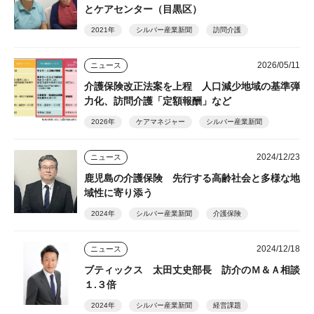
とケアセンター（目黒区）
2021年
シルバー産業新聞
訪問介護
2026/05/11
ニュース
介護保険改正法案を上程 人口減少地域の基準弾
力化、訪問介護「定額報酬」など
2026年
ケアマネジャー
シルバー産業新聞
2024/12/23
ニュース
鹿児島の介護保険 先行する高齢社会と多様な地
域性に寄り添う
2024年
シルバー産業新聞
介護保険
2024/12/18
ニュース
ブティックス 太田丈史部長 訪介のＭ＆Ａ相談
１.３倍
2024年
シルバー産業新聞
経営課題