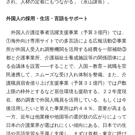
され、人材の定着にもつながる」（永山課長）。
外国人の採用・生活・言語をサポート
外国人介護従事者活躍支援事業（予算３億円）では、
①海外向け専用サイトでの多言語による広報活動②事業
所が外国人受入れ調整機関を活用する経費を一部補助③
都と介護事業所、介護福祉士養成施設等の関係団体によ
る会議体を設置――することで、入国～教育～就職を官
民連携して、スムーズな受け入れ体制を整備。また、介
護職員宿舎借り上げ支援事業（予算３１億円）では戸数
上限の枠外とするなど居住環境も援助する。２２年度現
在、都の調査で外国人職員を活用している、もしくは今
後活用したいと答えた事業所は約４４％。需要が高まる
一方、近年は他業種や他国等の選択肢の広がりによって
日本の介護業界が選ばれにくい傾向にある。日本での生
活や言語学習を手厚く支援し、まずは首都・東京に呼び