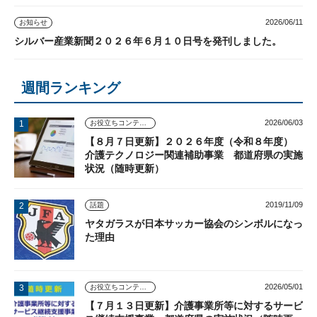
2026/06/11
お知らせ
シルバー産業新聞２０２６年６月１０日号を発刊しました。
週間ランキング
2026/06/03
お役立ちコンテンツ
【８月７日更新】２０２６年度（令和８年度）
介護テクノロジー関連補助事業 都道府県の実施
状況（随時更新）
2019/11/09
話題
ヤタガラスが日本サッカー協会のシンボルになっ
た理由
2026/05/01
お役立ちコンテンツ
【７月１３日更新】介護事業所等に対するサービ