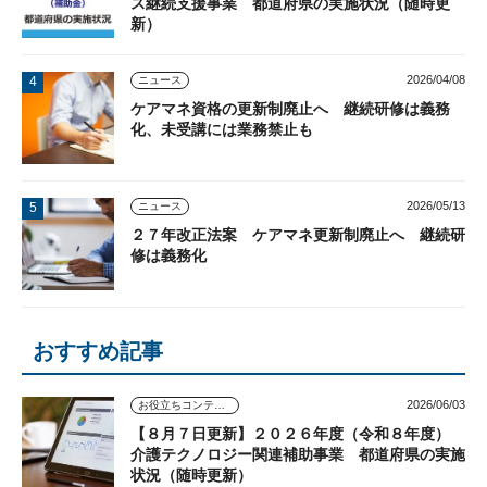
ス継続支援事業 都道府県の実施状況（随時更
新）
2026/04/08
ニュース
ケアマネ資格の更新制廃止へ 継続研修は義務
化、未受講には業務禁止も
2026/05/13
ニュース
２７年改正法案 ケアマネ更新制廃止へ 継続研
修は義務化
おすすめ記事
2026/06/03
お役立ちコンテンツ
【８月７日更新】２０２６年度（令和８年度）
介護テクノロジー関連補助事業 都道府県の実施
状況（随時更新）