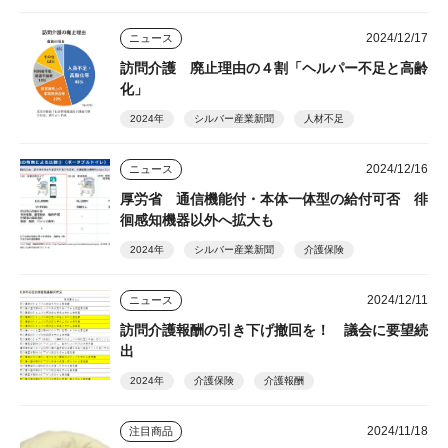
2024/12/17
ニュース
訪問介護 廃止理由の４割「ヘルパー不足と高齢
化」
2024年
シルバー産業新聞
人材不足
2024/12/16
ニュース
厚労省 通信機能付・本体一体型の給付可否 徘
徊感知機器以外へ拡大も
2024年
シルバー産業新聞
介護保険
2024/12/11
ニュース
訪問介護報酬の引き下げ撤回を！ 議会に要望続
出
2024年
介護保険
介護報酬
2024/11/18
注目商品