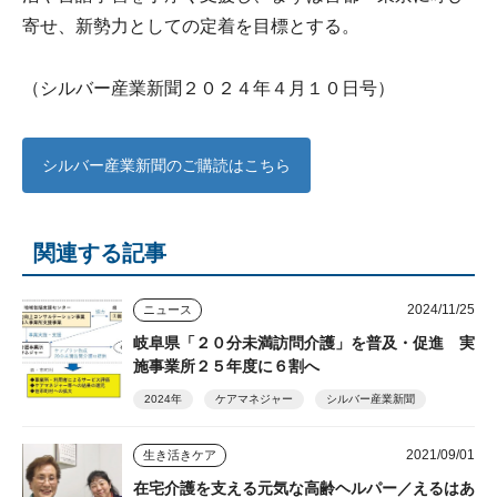
寄せ、新勢力としての定着を目標とする。
（シルバー産業新聞２０２４年４月１０日号）
シルバー産業新聞のご購読はこちら
関連する記事
2024/11/25
ニュース
岐阜県「２０分未満訪問介護」を普及・促進 実
施事業所２５年度に６割へ
2024年
ケアマネジャー
シルバー産業新聞
2021/09/01
生き活きケア
在宅介護を支える元気な高齢ヘルパー／えるはあ