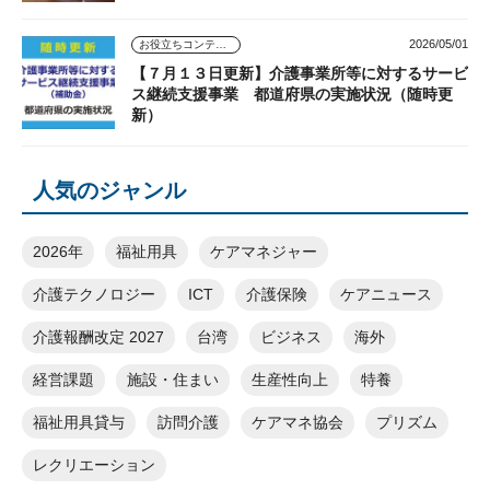
2026/05/01
お役立ちコンテンツ
【７月１３日更新】介護事業所等に対するサービ
ス継続支援事業 都道府県の実施状況（随時更
新）
人気のジャンル
2026年
福祉用具
ケアマネジャー
介護テクノロジー
ICT
介護保険
ケアニュース
介護報酬改定 2027
台湾
ビジネス
海外
経営課題
施設・住まい
生産性向上
特養
福祉用具貸与
訪問介護
ケアマネ協会
プリズム
レクリエーション