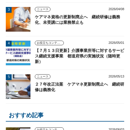
2026/04/08
ニュース
ケアマネ資格の更新制廃止へ 継続研修は義務
化、未受講には業務禁止も
2026/05/01
お役立ちコンテンツ
【７月１３日更新】介護事業所等に対するサービ
ス継続支援事業 都道府県の実施状況（随時更
新）
2026/05/13
ニュース
２７年改正法案 ケアマネ更新制廃止へ 継続研
修は義務化
おすすめ記事
2026/06/03
お役立ちコンテンツ