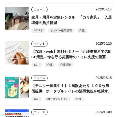
2023/07/14
ニュース
家具・用具を定額レンタル 「カリ家具」 入居
準備の負担軽減
2023年
シルバー産業新聞
介護
2025/06/20
イベント
【7/18・web】無料セミナー「介護事業所でのB
CP策定～命を守る災害時のトイレ支援の重要
性」 シルバー産業新聞主催 後日視聴できるア
BCP
介護
介護保険
ーカイブ配信あり
2025/05/15
ニュース
【モニター募集中！】１施設あたり １００枚無
償提供 ポータブルトイレの清掃負担を軽減する
トイレ処理袋「ワンズケアシリーズ」 総合サー
BCP
ポータブルトイレ
介護
ビス
2024/12/09
ニュース