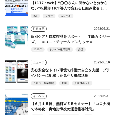
【12/17・web】“◯◯さんに聞かないと分から
ない”を脱却！ICT導入で変わる仕組み化セミナ
ー フリー、善光会
ICT
フリー
人材不足
2023/07/21
注目商品
個別ケアと自立排泄をサポート 「TENA シリー
ズ」 ＝ユニ・チャーム メンリッケ＝
2023年
シルバー産業新聞
介護
2023/03/16
ニュース
安心安全なトイレ環境で排泄の自立を支援 プラ
イバシーに配慮した見守り機器活用
シルバー産業新聞
介護
介護ロボット
2022/05/31
イベント
【６月１５日、無料ＷＥＢセミナー】「コロナ禍
で本格化！実地指導改め運営指導対策」