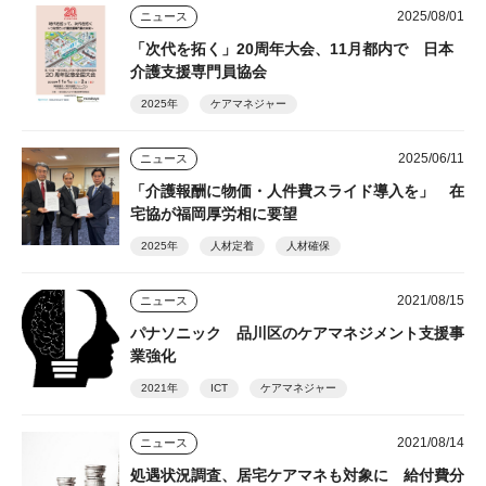
2025/08/01
ニュース
「次代を拓く」20周年大会、11月都内で 日本
介護支援専門員協会
2025年
ケアマネジャー
2025/06/11
ニュース
「介護報酬に物価・人件費スライド導入を」 在
宅協が福岡厚労相に要望
2025年
人材定着
人材確保
2021/08/15
ニュース
パナソニック 品川区のケアマネジメント支援事
業強化
2021年
ICT
ケアマネジャー
2021/08/14
ニュース
処遇状況調査、居宅ケアマネも対象に 給付費分