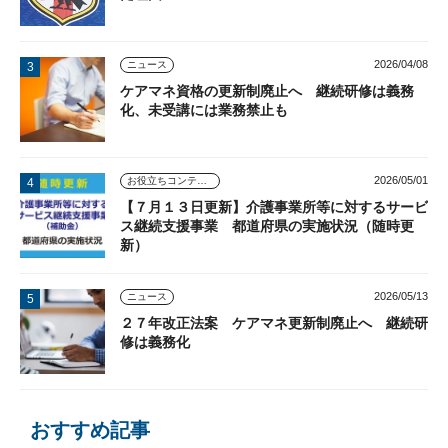
2026/04/08
ニュース
ケアマネ資格の更新制廃止へ 継続研修は義務
化、未受講には業務禁止も
2026/05/01
お役立ちコンテンツ
【７月１３日更新】介護事業所等に対するサービ
ス継続支援事業 都道府県の実施状況（随時更
新）
2026/05/13
ニュース
２７年改正法案 ケアマネ更新制廃止へ 継続研
修は義務化
おすすめ記事