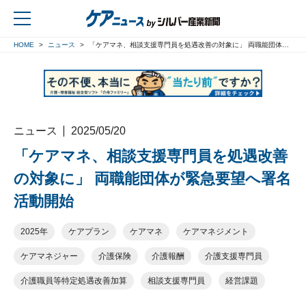
HOME
ニュース
「ケアマネ、相談支援専門員を処遇改善の対象に」 両職能団体が緊急要望へ署名活動開始
戻る
ニュース
2025/05/20
「ケアマネ、相談支援専門員を処遇改善
の対象に」 両職能団体が緊急要望へ署名
活動開始
2025年
ケアプラン
ケアマネ
ケアマネジメント
ケアマネジャー
介護保険
介護報酬
介護支援専門員
介護職員等特定処遇改善加算
相談支援専門員
経営課題