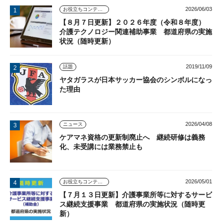
2026/06/03
お役立ちコンテンツ
【８月７日更新】２０２６年度（令和８年度）
介護テクノロジー関連補助事業 都道府県の実施
状況（随時更新）
2019/11/09
話題
ヤタガラスが日本サッカー協会のシンボルになっ
た理由
2026/04/08
ニュース
ケアマネ資格の更新制廃止へ 継続研修は義務
化、未受講には業務禁止も
2026/05/01
お役立ちコンテンツ
【７月１３日更新】介護事業所等に対するサービ
ス継続支援事業 都道府県の実施状況（随時更
新）