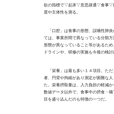
欲の指標で▽起床▽意思疎通▽食事▽
度や主体性を測る。
「口腔」は食事の形態、誤嚥性肺炎
ては、事業所間で異なっている分類方
形態が異なっていること等があるため
ドラインや、研修の実施も今後の検討
「栄養」は最も多い１４項目。ただ
者、円背や拘縮があり測定が困難な人
た。栄養摂取量は、入力負担の軽減か
数値データ以外で、食事中の摂食・嚥
目を盛り込んだのも特徴の一つだ。