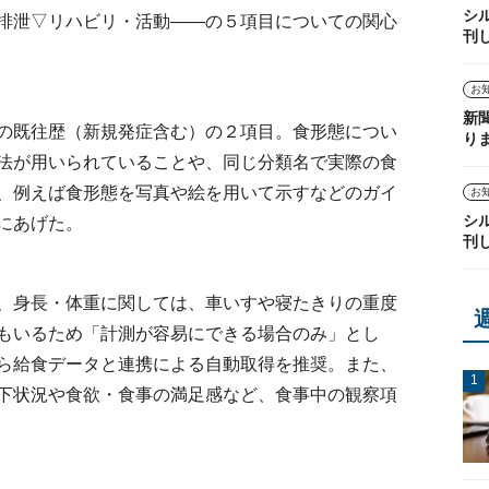
シ
排泄▽リハビリ・活動――の５項目についての関心
刊
お
新
の既往歴（新規発症含む）の２項目。食形態につい
り
法が用いられていることや、同じ分類名で実際の食
、例えば食形態を写真や絵を用いて示すなどのガイ
お
シ
にあげた。
刊
、身長・体重に関しては、車いすや寝たきりの重度
もいるため「計測が容易にできる場合のみ」とし
ら給食データと連携による自動取得を推奨。また、
下状況や食欲・食事の満足感など、食事中の観察項