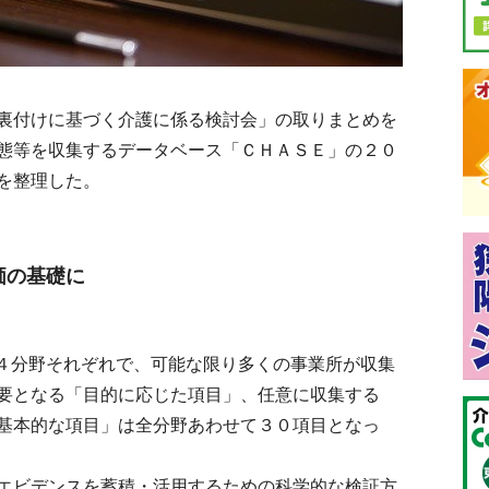
裏付けに基づく介護に係る検討会」の取りまとめを
態等を収集するデータベース「ＣＨＡＳＥ」の２０
を整理した。
価の基礎に
４分野それぞれで、可能な限り多くの事業所が収集
要となる「目的に応じた項目」、任意に収集する
基本的な項目」は全分野あわせて３０項目となっ
エビデンスを蓄積・活用するための科学的な検証方