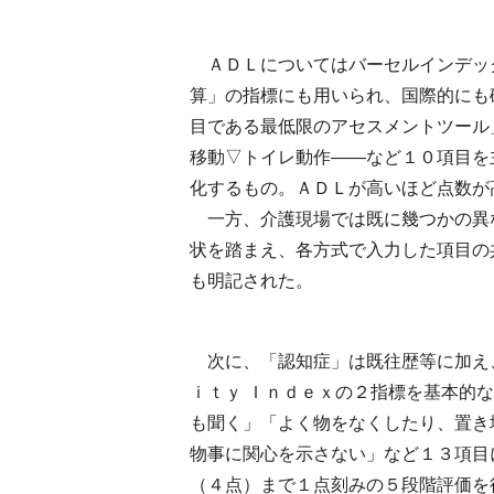
ＡＤＬについてはバーセルインデッ
算」の指標にも用いられ、国際的にも
目である最低限のアセスメントツール
移動▽トイレ動作――など１０項目を
化するもの。ＡＤＬが高いほど点数が
一方、介護現場では既に幾つかの異
状を踏まえ、各方式で入力した項目の
も明記された。
次に、「認知症」は既往歴等に加え
ｉｔｙ Ｉｎｄｅｘの２指標を基本的
も聞く」「よく物をなくしたり、置き
物事に関心を示さない」など１３項目
（４点）まで１点刻みの５段階評価を