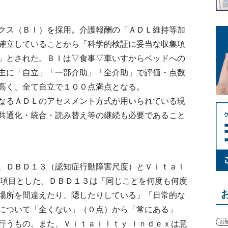
クス（ＢＩ）を採用。介護報酬の「ＡＤＬ維持等加
確立していることから「科学的検証に妥当な収集項
」とされた。ＢＩは▽食事▽車いすからベッドへの
主に「自立」「一部介助」「全介助」で評価・点数
高く、全て自立で１００点満点となる。
なるＡＤＬのアセスメント方式が用いられている現
共通化・統合・読み替え等の継続も必要であること
、ＤＢＤ１３（認知症行動障害尺度）とＶｉｔａｌ
な項目とした。ＤＢＤ１３は「同じことを何度も何度
場所を間違えたり、隠したりしている」「日常的な
について「全くない」（０点）から「常にある」
お
行うもの。また、Ｖｉｔａｉｌｔｙ Ｉｎｄｅｘは意