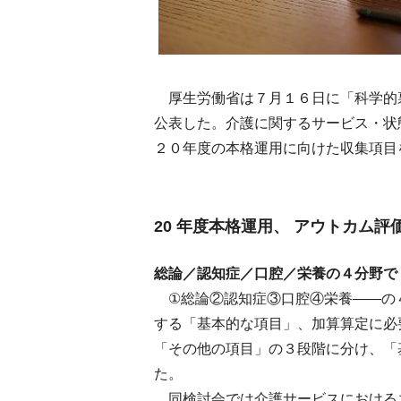
厚生労働省は７月１６日に「科学的
公表した。介護に関するサービス・状
２０年度の本格運用に向けた収集項目
20 年度本格運用、 アウトカム評
総論／認知症／口腔／栄養の４分野で
①総論②認知症③口腔④栄養――の
する「基本的な項目」、加算算定に必
「その他の項目」の３段階に分け、「
た。
同検討会では介護サービスにおける