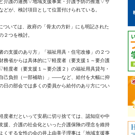
と介護の連携▽地域支援事業・介護予防の推進▽サ
などが、検討項目として位置付けられている。
については、政府の「骨太の方針」にも明記された
の２つを検討。
者の支援のあり方」「福祉用具・住宅改修」の２つ
財務省からは具体的に▽軽度者（要支援１～要介護
▽軽度者（要支援１～要介護２）の福祉用具貸与・
自己負担（一部補助）」――など、給付を大幅に抑
の日の部会では多くの委員から給付のあり方につい
軽度者だといって安易に切り捨てては、認知症や中
支援、介護の社会化といった介護保険の理念を維持
よくする女性の会の井上由美子理事は「地域支援事