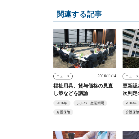
関連する記事
2016/11/14
ニュース
ニュー
福祉用具、貸与価格の見直
更新認
し策などを議論
次判定
2016年
シルバー産業新聞
2016年
介護保険
介護保