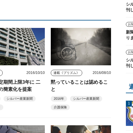
シ
刊
お
新
り
お
シ
刊
2016/10/10
2016/08/10
ス
連載《プリズム》
定期間上限3年に 二
黙っていることは認めるこ
の簡素化を提案
と
シルバー産業新聞
2016年
シルバー産業新聞
険
介護保険