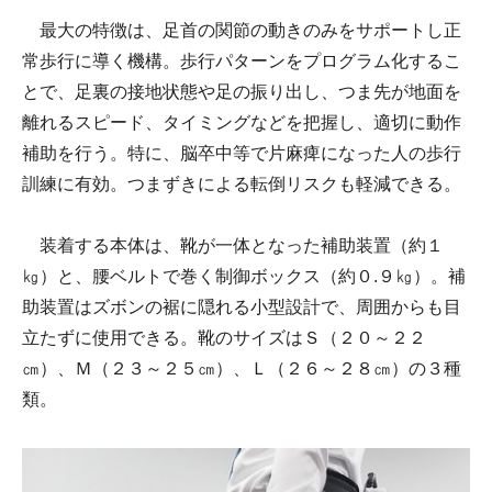
最大の特徴は、足首の関節の動きのみをサポートし正
常歩行に導く機構。歩行パターンをプログラム化するこ
とで、足裏の接地状態や足の振り出し、つま先が地面を
離れるスピード、タイミングなどを把握し、適切に動作
補助を行う。特に、脳卒中等で片麻痺になった人の歩行
訓練に有効。つまずきによる転倒リスクも軽減できる。
装着する本体は、靴が一体となった補助装置（約１
㎏）と、腰ベルトで巻く制御ボックス（約０.９㎏）。補
助装置はズボンの裾に隠れる小型設計で、周囲からも目
立たずに使用できる。靴のサイズはＳ（２０～２２
㎝）、Ｍ（２３～２５㎝）、Ｌ（２６～２８㎝）の３種
類。