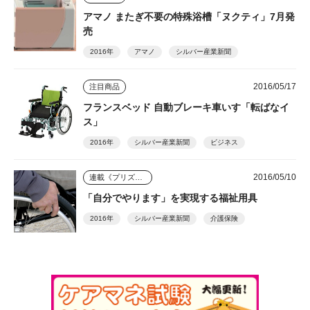
アマノ またぎ不要の特殊浴槽「ヌクティ」7月発
売
2016年
アマノ
シルバー産業新聞
2016/05/17
注目商品
フランスベッド 自動ブレーキ車いす「転ばなイ
ス」
2016年
シルバー産業新聞
ビジネス
2016/05/10
連載《プリズム》
「自分でやります」を実現する福祉用具
2016年
シルバー産業新聞
介護保険