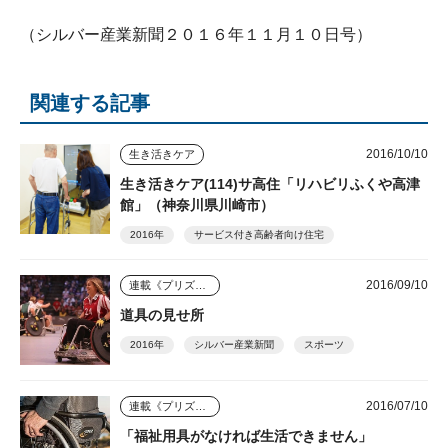
（シルバー産業新聞２０１６年１１月１０日号）
関連する記事
2016/10/10
生き活きケア
生き活きケア(114)サ高住「リハビリふくや高津
館」（神奈川県川崎市）
2016年
サービス付き高齢者向け住宅
2016/09/10
連載《プリズム》
道具の見せ所
2016年
シルバー産業新聞
スポーツ
2016/07/10
連載《プリズム》
「福祉用具がなければ生活できません」