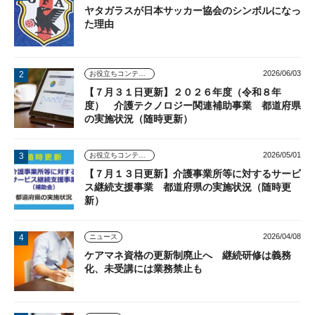
ヤタガラスが日本サッカー協会のシンボルになっ
た理由
2026/06/03
お役立ちコンテンツ
【７月３１日更新】２０２６年度（令和８年
度） 介護テクノロジー関連補助事業 都道府県
の実施状況（随時更新）
2026/05/01
お役立ちコンテンツ
【７月１３日更新】介護事業所等に対するサービ
ス継続支援事業 都道府県の実施状況（随時更
新）
2026/04/08
ニュース
ケアマネ資格の更新制廃止へ 継続研修は義務
化、未受講には業務禁止も