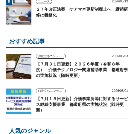
2026/05/13
ニュース
２７年改正法案 ケアマネ更新制廃止へ 継続研
修は義務化
おすすめ記事
2026/06/03
お役立ちコンテンツ
【７月３１日更新】２０２６年度（令和８年
度） 介護テクノロジー関連補助事業 都道府県
の実施状況（随時更新）
2026/05/01
お役立ちコンテンツ
【７月１３日更新】介護事業所等に対するサービ
ス継続支援事業 都道府県の実施状況（随時更
新）
人気のジャンル