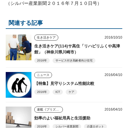
（シルバー産業新聞２０１６年７月１０日号）
関連する記事
2016/10/10
生き活きケア
生き活きケア(114)サ高住「リハビリふくや高津
館」（神奈川県川崎市）
2016年
サービス付き高齢者向け住宅
2016/04/10
ニュース
【特集】見守りシステム性能比較
2016年
ICT
ケア
2016/04/10
連載《プリズム》
効率のよい福祉用具と生活援助
2016年
シルバー産業新聞
介護ロボット