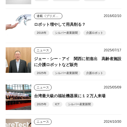
2016/02/10
連載《プリズム》
ロボット増やして用具削る？
2016年
シルバー産業新聞
介護ロボット
2025/07/17
ニュース
ジェー・シー・アイ 関西に初進出 高齢者施設
に介護ロボットなど販売
2025年
シルバー産業新聞
介護ロボット
2025/05/09
ニュース
台湾最大級の福祉機器展に１２万人来場
2025年
ICT
シルバー産業新聞
2024/10/30
ニュース