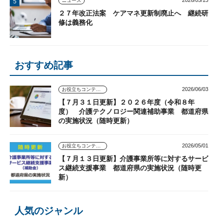
2026/05/13
ニュース
２７年改正法案 ケアマネ更新制廃止へ 継続研
修は義務化
おすすめ記事
2026/06/03
お役立ちコンテンツ
【７月３１日更新】２０２６年度（令和８年
度） 介護テクノロジー関連補助事業 都道府県
の実施状況（随時更新）
2026/05/01
お役立ちコンテンツ
【７月１３日更新】介護事業所等に対するサービ
ス継続支援事業 都道府県の実施状況（随時更
新）
人気のジャンル