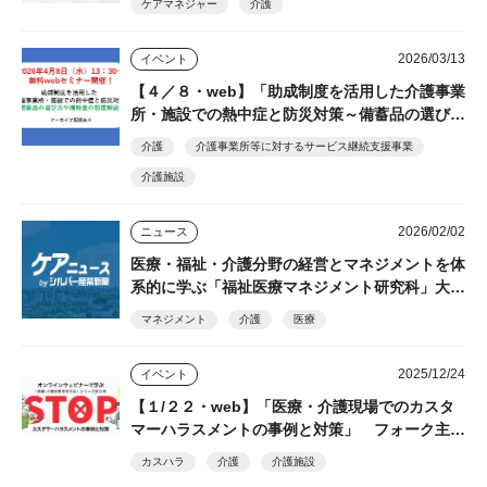
ケアマネジャー
介護
2026/03/13
イベント
【４／８・web】「助成制度を活用した介護事業
所・施設での熱中症と防災対策～備蓄品の選び方
や補助金の制度解説～」 介護事業所・施設向
介護
介護事業所等に対するサービス継続支援事業
け 無料オンラインセミナー
介護施設
2026/02/02
ニュース
医療・福祉・介護分野の経営とマネジメントを体
系的に学ぶ「福祉医療マネジメント研究科」大学
院生募集 文京学院大学大学院
マネジメント
介護
医療
2025/12/24
イベント
【１/２２・web】「医療・介護現場でのカスタ
マーハラスメントの事例と対策」 フォーク主
催・参加無料
カスハラ
介護
介護施設