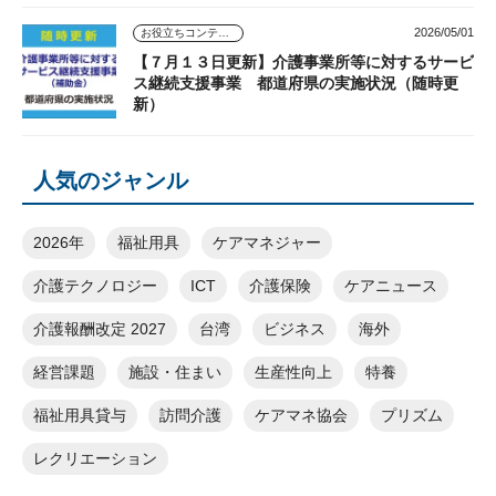
2026/05/01
お役立ちコンテンツ
【７月１３日更新】介護事業所等に対するサービ
ス継続支援事業 都道府県の実施状況（随時更
新）
人気のジャンル
2026年
福祉用具
ケアマネジャー
介護テクノロジー
ICT
介護保険
ケアニュース
介護報酬改定 2027
台湾
ビジネス
海外
経営課題
施設・住まい
生産性向上
特養
福祉用具貸与
訪問介護
ケアマネ協会
プリズム
レクリエーション