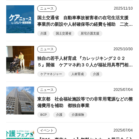
2025/11/10
ニュース
国土交通省 自動車事故被害者の在宅生活支援
事業所の新設や人材確保等の経費を補助 二次公
募開始
介護
国土交通省
居宅介護支援
2025/10/30
ニュース
独自の若手人材育成 『カレッジキング２０２
５』開催 ケアマネ約３０人が福祉用具専門相談
員の提案力を評価 福祉用具貸与事業所「イーラ
ケアマネジャー
人材育成
介護
イフ」
2025/07/04
ニュース
東京都 社会福祉施設等での非常用電源などの整
備費用を補助 都独自事業
BCP
介護
介護保険
2025/07/04
イベント