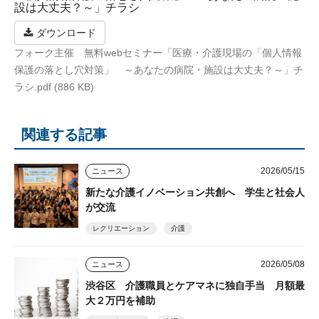
設は大丈夫？～」チラシ
ダウンロード
フォーク主催 無料webセミナー「医療・介護現場の「個人情報
保護の落とし穴対策」 ～あなたの病院・施設は大丈夫？～」チ
ラシ.pdf (886 KB)
関連する記事
2026/05/15
ニュース
新たな介護イノベーション共創へ 学生と社会人
が交流
レクリエーション
介護
2026/05/08
ニュース
渋谷区 介護職員とケアマネに独自手当 月額最
大２万円を補助