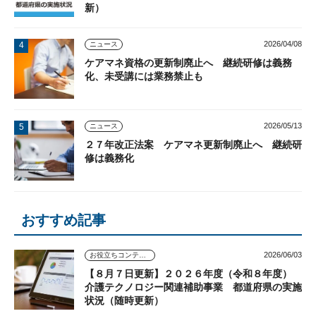
新）
2026/04/08
ニュース
ケアマネ資格の更新制廃止へ 継続研修は義務
化、未受講には業務禁止も
2026/05/13
ニュース
２７年改正法案 ケアマネ更新制廃止へ 継続研
修は義務化
おすすめ記事
2026/06/03
お役立ちコンテンツ
【８月７日更新】２０２６年度（令和８年度）
介護テクノロジー関連補助事業 都道府県の実施
状況（随時更新）