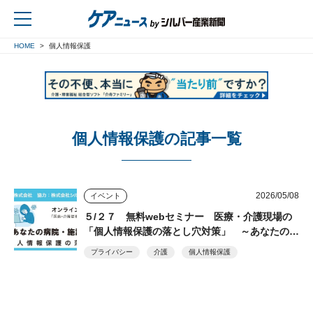
HOME
個人情報保護
戻る
個人情報保護の記事一覧
2026/05/08
イベント
５/２７ 無料webセミナー 医療・介護現場の
「個人情報保護の落とし穴対策」 ～あなたの病
院・施設は大丈夫？～ フォーク主催
プライバシー
介護
個人情報保護