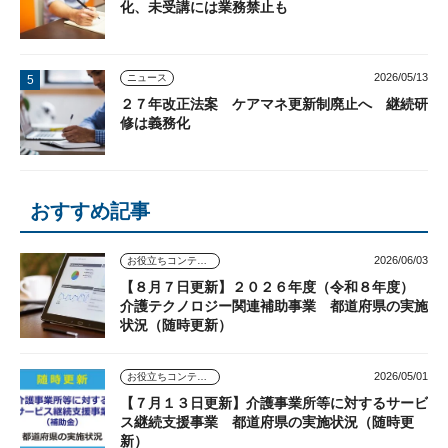
化、未受講には業務禁止も
2026/05/13
ニュース
２７年改正法案 ケアマネ更新制廃止へ 継続研
修は義務化
おすすめ記事
2026/06/03
お役立ちコンテンツ
【８月７日更新】２０２６年度（令和８年度）
介護テクノロジー関連補助事業 都道府県の実施
状況（随時更新）
2026/05/01
お役立ちコンテンツ
【７月１３日更新】介護事業所等に対するサービ
ス継続支援事業 都道府県の実施状況（随時更
新）