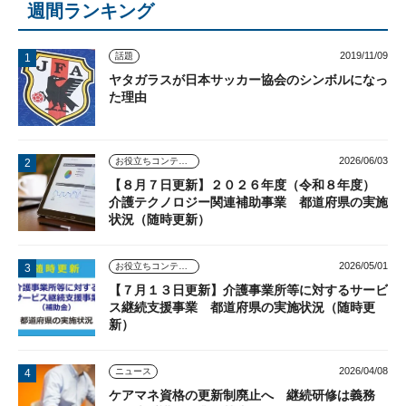
週間ランキング
2019/11/09
話題
ヤタガラスが日本サッカー協会のシンボルになっ
た理由
2026/06/03
お役立ちコンテンツ
【８月７日更新】２０２６年度（令和８年度）
介護テクノロジー関連補助事業 都道府県の実施
状況（随時更新）
2026/05/01
お役立ちコンテンツ
【７月１３日更新】介護事業所等に対するサービ
ス継続支援事業 都道府県の実施状況（随時更
新）
2026/04/08
ニュース
ケアマネ資格の更新制廃止へ 継続研修は義務