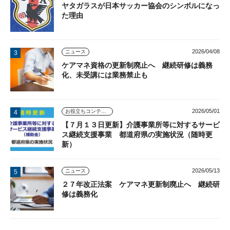
ヤタガラスが日本サッカー協会のシンボルになっ
た理由
2026/04/08
ニュース
ケアマネ資格の更新制廃止へ 継続研修は義務
化、未受講には業務禁止も
2026/05/01
お役立ちコンテンツ
【７月１３日更新】介護事業所等に対するサービ
ス継続支援事業 都道府県の実施状況（随時更
新）
2026/05/13
ニュース
２７年改正法案 ケアマネ更新制廃止へ 継続研
修は義務化