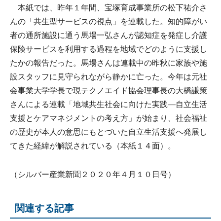
本紙では、昨年１年間、宝塚育成事業所の松下祐介さ
んの「共生型サービスの視点」を連載した。知的障がい
者の通所施設に通う馬場一弘さんが認知症を発症し介護
保険サービスを利用する過程を地域でどのように支援し
たかの報告だった。馬場さんは連載中の昨秋に家族や施
設スタッフに見守られながら静かに亡った。今年は元社
会事業大学学長で現テクノエイド協会理事長の大橋謙策
さんによる連載「地域共生社会に向けた実践―自立生活
支援とケアマネジメントの考え方」が始まり、社会福祉
の歴史が本人の意思にもとづいた自立生活支援へ発展し
てきた経緯が解説されている（本紙１４面）。
（シルバー産業新聞２０２０年４月１０日号）
関連する記事