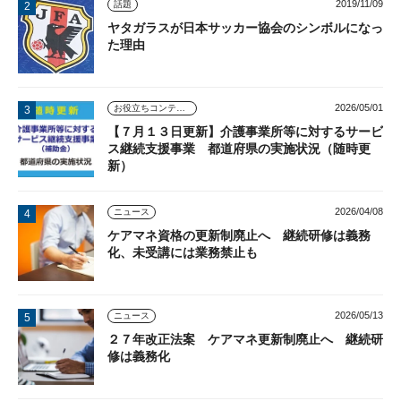
2019/11/09
話題
ヤタガラスが日本サッカー協会のシンボルになっ
た理由
2026/05/01
お役立ちコンテンツ
【７月１３日更新】介護事業所等に対するサービ
ス継続支援事業 都道府県の実施状況（随時更
新）
2026/04/08
ニュース
ケアマネ資格の更新制廃止へ 継続研修は義務
化、未受講には業務禁止も
2026/05/13
ニュース
２７年改正法案 ケアマネ更新制廃止へ 継続研
修は義務化