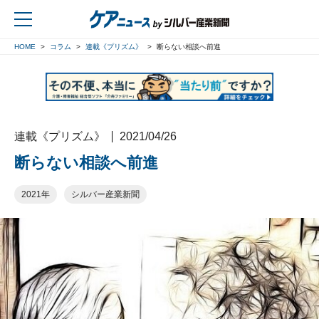
HOME
コラム
連載《プリズム》
断らない相談へ前進
戻る
連載《プリズム》
2021/04/26
断らない相談へ前進
2021年
シルバー産業新聞