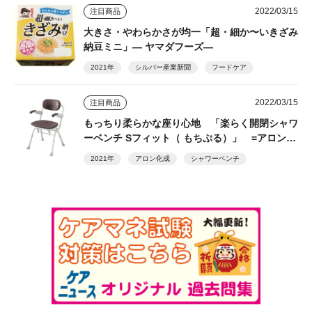
2022/03/15
注目商品
大きさ・やわらかさが均一「超・細か〜いきざみ
納豆ミニ」― ヤマダフーズ―
2021年
シルバー産業新聞
フードケア
2022/03/15
注目商品
もっちり柔らかな座り心地 「楽らく開閉シャワ
ーベンチ Sフィット（ もちぷる）」 =アロン化
成=
2021年
アロン化成
シャワーベンチ