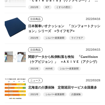
「Ｃａｒｅ Ｄａｉｓｙ（ケアデイジー）」 ＝
くすりの窓口=
2021年
ICT
くすりの窓口
2022/04/16
注目商品
日本製車いすクッション 「コンフォートクッシ
ョン」シリーズ =ライフモア=
2021年
シルバー産業新聞
ライフモア
2022/04/15
注目商品
関節データから転倒転落を検知 「CareVision
（ケアビジョン）」 =ＡＸＩＶＥ（アクシヴ）
2021年
AXIVE
シルバー産業新聞
2022/03/28
ニュース
北海道の介護保険 定期巡回サービス全国最多
2021年
シルバー産業新聞
介護保険