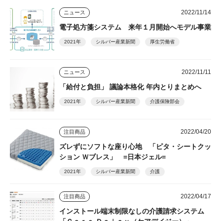
2022/11/14
ニュース
電子処方箋システム 来年１月開始へモデル事業
2021年
シルバー産業新聞
厚生労働省
2022/11/11
ニュース
「給付と負担」 議論本格化 年内とりまとめへ
2021年
シルバー産業新聞
介護保険部会
2022/04/20
注目商品
ズレずにソフトな座り心地 「ピタ・シートクッ
ション Ｗブレス」 =日本ジェル=
2021年
シルバー産業新聞
介護
2022/04/17
注目商品
インストール端末制限なしの介護請求システム