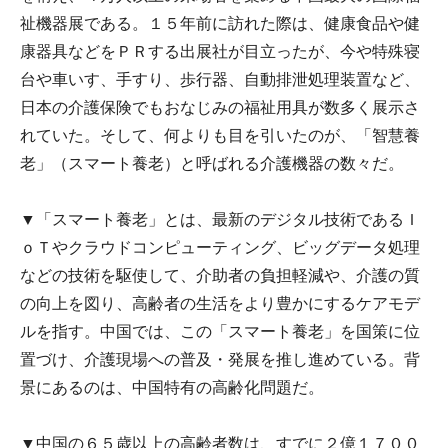
祉機器展である。１５年前に訪れた際は、健康食品や健
康器具などをＰＲする出展社が目立ったが、今や特殊寝
台や車いす、手すり、歩行器、自動排泄処理装置など、
日本の介護保険でもおなじみの福祉用具が数多く展示さ
れていた。そして、何よりも目を引いたのが、「智慧養
老」（スマート養老）と呼ばれる介護機器の数々だ。
▼「スマート養老」とは、最新のデジタル技術であるＩ
ｏＴやクラウドコンピューティング、ビッグデータ処理
などの技術を駆使して、介助者の負担軽減や、介護の質
の向上を図り、高齢者の生活をより豊かにするケアモデ
ルを指す。中国では、この「スマート養老」を国策に位
置づけ、介護現場への普及・発展を推し進めている。背
景にあるのは、中国特有の高齢化問題だ。
▼中国の６５歳以上の高齢者数は、すでに２億１７００