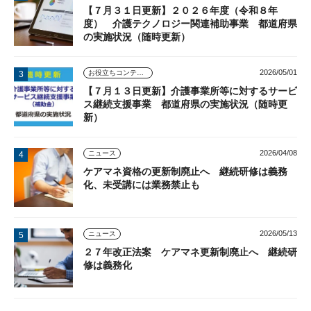
【７月３１日更新】２０２６年度（令和８年
度） 介護テクノロジー関連補助事業 都道府県
の実施状況（随時更新）
2026/05/01
お役立ちコンテンツ
【７月１３日更新】介護事業所等に対するサービ
ス継続支援事業 都道府県の実施状況（随時更
新）
2026/04/08
ニュース
ケアマネ資格の更新制廃止へ 継続研修は義務
化、未受講には業務禁止も
2026/05/13
ニュース
２７年改正法案 ケアマネ更新制廃止へ 継続研
修は義務化