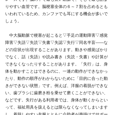
りやすい血管です。脳梗塞全体の６～７割を占めるとも
いわれているため、カンファでも耳にする機会が多いで
しょう。
中大脳動脈で梗塞が起こると▽手足の運動障害▽感覚
障害▽失語▽失読▽失書▽失認▽失行▽同名半盲――な
どの症状が出現することがあります。動きや感覚ばかり
でなく、話（失語）や読み書き（失読・失書）や計算が
できなくなったりすることがあります。「失行」は、身
体を動かすことはできるのに、一連の動作ができなかっ
たり、動作の順序がわからないために「目的に合った動
きができない状態」です。例えば、洋服の着脱ができな
い、歯ブラシに歯磨き粉を乗せて磨くことができない、
などです。失行がある利用者では、身体が動くからとい
って、福祉用具を扱えるとは限らなくなってしまいます
し、着脱しやすい衣服とともに介助者が声掛けでサポー