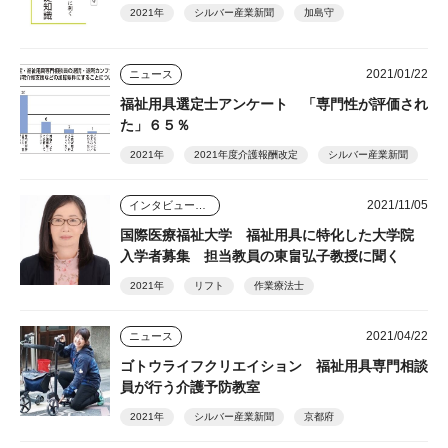
2021年
シルバー産業新聞
加島守
2021/01/22
ニュース
福祉用具選定士アンケート 「専門性が評価され
た」６５％
2021年
2021年度介護報酬改定
シルバー産業新聞
2021/11/05
インタビュー・座談会
国際医療福祉大学 福祉用具に特化した大学院
入学者募集 担当教員の東畠弘子教授に聞く
2021年
リフト
作業療法士
2021/04/22
ニュース
ゴトウライフクリエイション 福祉用具専門相談
員が行う介護予防教室
2021年
シルバー産業新聞
京都府