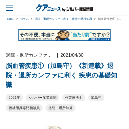
HOME
コラム
退院・退所カンファに利く 疾患の基礎知識
脳血管疾患①（加島守）《新連載》退院・退所カンファに利く 疾患の基礎知識
戻る
退院・退所カンファに利く 疾患の基礎知識
2021/04/30
脳血管疾患①（加島守）《新連載》退
院・退所カンファに利く 疾患の基礎知
識
2021年
シルバー産業新聞
作業療法士
加島守
福祉用具専門相談員
退院・退所加算