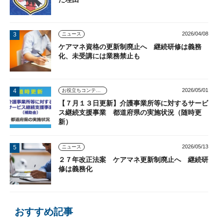
2026/04/08
ニュース
ケアマネ資格の更新制廃止へ 継続研修は義務
化、未受講には業務禁止も
2026/05/01
お役立ちコンテンツ
【７月１３日更新】介護事業所等に対するサービ
ス継続支援事業 都道府県の実施状況（随時更
新）
2026/05/13
ニュース
２７年改正法案 ケアマネ更新制廃止へ 継続研
修は義務化
おすすめ記事