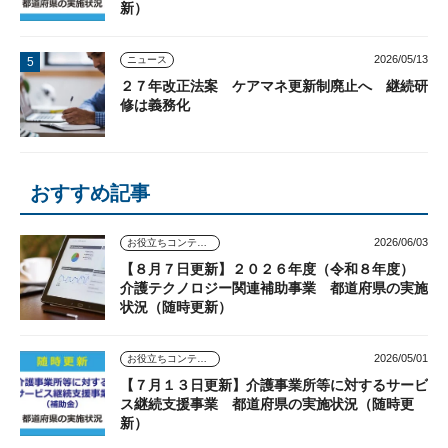
新）
2026/05/13
ニュース
２７年改正法案 ケアマネ更新制廃止へ 継続研
修は義務化
おすすめ記事
2026/06/03
お役立ちコンテンツ
【８月７日更新】２０２６年度（令和８年度）
介護テクノロジー関連補助事業 都道府県の実施
状況（随時更新）
2026/05/01
お役立ちコンテンツ
【７月１３日更新】介護事業所等に対するサービ
ス継続支援事業 都道府県の実施状況（随時更
新）