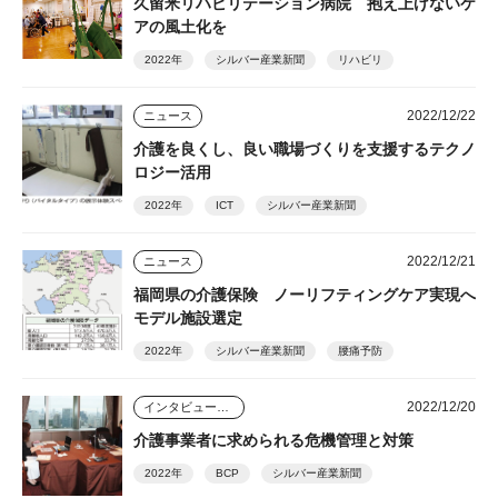
久留米リハビリテーション病院 抱え上げないケ
アの風土化を
2022年
シルバー産業新聞
リハビリ
2022/12/22
ニュース
介護を良くし、良い職場づくりを支援するテクノ
ロジー活用
2022年
ICT
シルバー産業新聞
2022/12/21
ニュース
福岡県の介護保険 ノーリフティングケア実現へ
モデル施設選定
2022年
シルバー産業新聞
腰痛予防
2022/12/20
インタビュー・座談会
介護事業者に求められる危機管理と対策
2022年
BCP
シルバー産業新聞