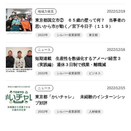
2022/12/19
地域力発見
東京都国立市② ６５歳の壁って何？ 当事者の
思いから市が動く／宮下今日子（１１９）
2022年
シルバー産業新聞
東京都
2022/12/16
ニュース
短期連載 生産性を数値化するアメーバ経営３
（実践編） 週休３日制で残業・離職減
2022年
シルバー産業新聞
ビジネス
2022/12/15
ニュース
東京都「かいチャレ」 未経験のインターンシッ
プ好評
2022年
シルバー産業新聞
人材確保