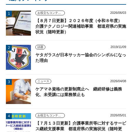
2026/06/03
お役立ちコンテンツ
【８月７日更新】２０２６年度（令和８年度）
介護テクノロジー関連補助事業 都道府県の実施
状況（随時更新）
2019/11/09
話題
ヤタガラスが日本サッカー協会のシンボルになっ
た理由
2026/04/08
ニュース
ケアマネ資格の更新制廃止へ 継続研修は義務
化、未受講には業務禁止も
2026/05/01
お役立ちコンテンツ
【７月１３日更新】介護事業所等に対するサービ
ス継続支援事業 都道府県の実施状況（随時更