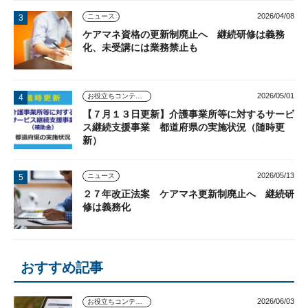
2026/04/08
ニュース
ケアマネ資格の更新制廃止へ 継続研修は義務
化、未受講には業務禁止も
2026/05/01
お役立ちコンテンツ
【７月１３日更新】介護事業所等に対するサービ
ス継続支援事業 都道府県の実施状況（随時更
新）
2026/05/13
ニュース
２７年改正法案 ケアマネ更新制廃止へ 継続研
修は義務化
おすすめ記事
2026/06/03
お役立ちコンテンツ