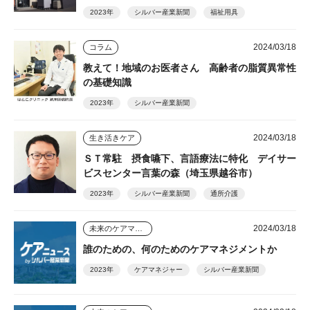
支える
2023年
シルバー産業新聞
福祉用具
2024/03/18
コラム
教えて！地域のお医者さん 高齢者の脂質異常性
の基礎知識
2023年
シルバー産業新聞
2024/03/18
生き活きケア
ＳＴ常駐 摂食嚥下、言語療法に特化 デイサー
ビスセンター言葉の森（埼玉県越谷市）
2023年
シルバー産業新聞
通所介護
2024/03/18
未来のケアマネジャー
誰のための、何のためのケアマネジメントか
2023年
ケアマネジャー
シルバー産業新聞