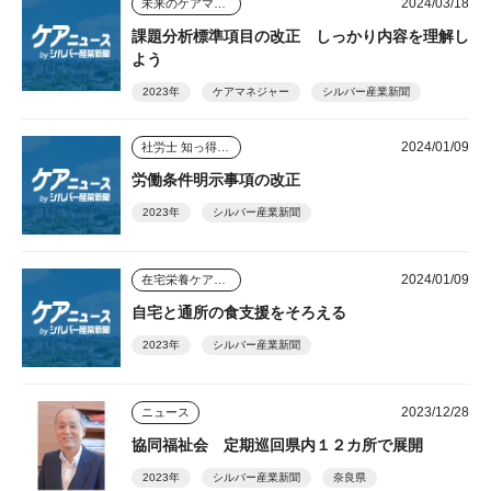
2024/03/18
未来のケアマネジャー
課題分析標準項目の改正 しっかり内容を理解し
よう
2023年
ケアマネジャー
シルバー産業新聞
2024/01/09
社労士 知っ得情報
労働条件明示事項の改正
2023年
シルバー産業新聞
2024/01/09
在宅栄養ケアのすすめ
自宅と通所の食支援をそろえる
2023年
シルバー産業新聞
2023/12/28
ニュース
協同福祉会 定期巡回県内１２カ所で展開
2023年
シルバー産業新聞
奈良県