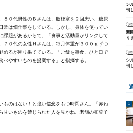
シ
刊
。８０代男性のＢさんは、脳梗塞を２回患い、糖尿
お
日常は畑仕事をしている。しかし、身体を使ってい
新
に課題があるからで、「食事と活動量がリンクして
り
。７０代の女性Ｈさんは、毎月体重が３００ｇずつ
勧めるが困り果てている。「ご飯を毎食、ひと口で
お
シ
食べやすいものを提案する」と指摘する。
刊
いものはない！と強い信念をもつ時岡さん。「赤ね
ら甘いものを禁じられた人を見かね、老舗の和菓子