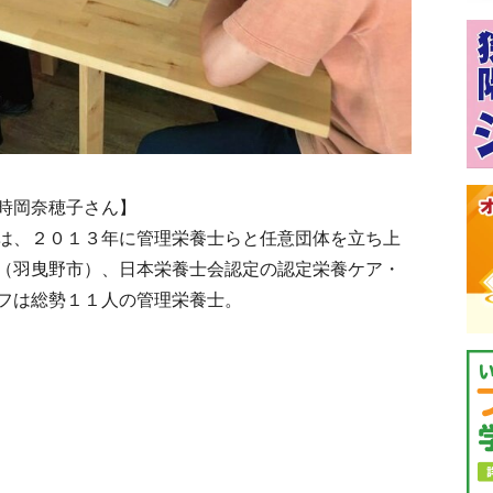
時岡奈穂子さん】
は、２０１３年に管理栄養士らと任意団体を立ち上
（羽曳野市）、日本栄養士会認定の認定栄養ケア・
フは総勢１１人の管理栄養士。