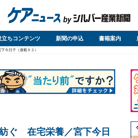
役立ちコンテンツ
新聞の申込
書籍案内
宮下今日子（連載９２）
紡ぐ 在宅栄養／宮下今日