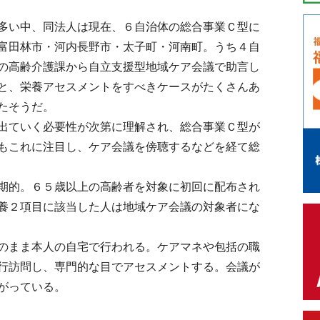
多い中、同法人は現在、６自治体の総合事業Ｃ型に
富田林市・河内長野市・太子町・河南町。うち４自
の高齢介護課から自立支援型地域ケア会議で助言し
と、栄養アセスメントをすべきケースがたくさんあ
たそうだ。
出ていく必要性が次第に理解され、総合事業Ｃ型が
もこれに注目し、ケア会議を傍聴するなどを経て総
期的。６５歳以上の高齢者を対象に初回に配布され
養２項目に該当した人は地域ケア会議の対象者にな
のまま本人の自宅で行われる。ケアマネや包括の職
行訪問し、専門的な目でアセスメントする。会議が
がっている。