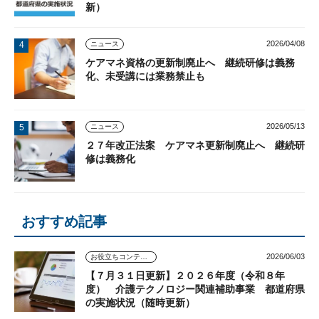
新）
2026/04/08
ニュース
ケアマネ資格の更新制廃止へ 継続研修は義務
化、未受講には業務禁止も
2026/05/13
ニュース
２７年改正法案 ケアマネ更新制廃止へ 継続研
修は義務化
おすすめ記事
2026/06/03
お役立ちコンテンツ
【７月３１日更新】２０２６年度（令和８年
度） 介護テクノロジー関連補助事業 都道府県
の実施状況（随時更新）