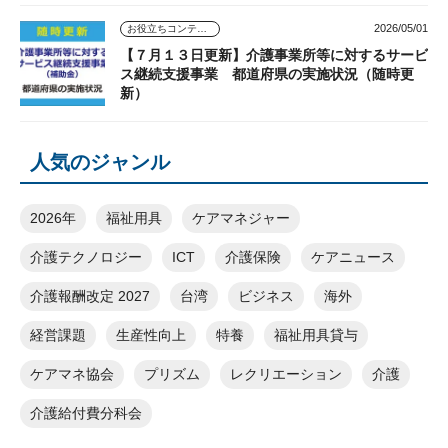
2026/05/01
お役立ちコンテンツ
【７月１３日更新】介護事業所等に対するサービ
ス継続支援事業 都道府県の実施状況（随時更
新）
人気のジャンル
2026年
福祉用具
ケアマネジャー
介護テクノロジー
ICT
介護保険
ケアニュース
介護報酬改定 2027
台湾
ビジネス
海外
経営課題
生産性向上
特養
福祉用具貸与
ケアマネ協会
プリズム
レクリエーション
介護
介護給付費分科会