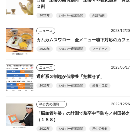
口腔・栄養の給付動向 栄養マネ強化加算 算定
２割
2022年
シルバー産業新聞
介護報酬
2023/12/20
ニュース
カムカムスワロー 全メニュー嚥下対応のカフェ
2023年
シルバー産業新聞
フードケア
2023/05/17
ニュース
通所系３割超が低栄養「把握せず」
2023年
シルバー産業新聞
栄養・口腔
2022/12/26
半歩先の団塊シニアビジネス
「脳血管年齢」の計測で脳卒中予防を／村田裕之
（１８８）
2022年
シルバー産業新聞
厚生労働省