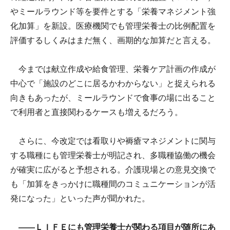
やミールラウンド等を要件とする「栄養マネジメント強
化加算」を新設。医療機関でも管理栄養士の比例配置を
評価するしくみはまだ無く、画期的な加算だと言える。
今までは献立作成や給食管理、栄養ケア計画の作成が
中心で「施設のどこに居るかわからない」と捉えられる
向きもあったが、ミールラウンドで食事の場に出ること
で利用者と直接関わるケースも増えるだろう。
さらに、今改定では看取りや褥瘡マネジメントに関与
する職種にも管理栄養士が明記され、多職種協働の機会
が確実に広がると予想される。介護現場との意見交換で
も「加算をきっかけに職種間のコミュニケーションが活
発になった」といった声が聞かれた。
――ＬＩＦＥにも管理栄養士が関わる項目が随所にあ