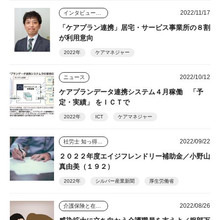
2022/11/17
インタビュー・座談会
「ケアプラン連携」居宅・サービス事業所の８割
が利用意向
2022年
ケアマネジャー
2022/10/12
ニュース
ケアプランデータ連携システム４月稼働 「予
定・実績」 をＩＣＴで
2022年
ICT
ケアマネジャー
2022/09/22
社労士 知っ得情報
２０２２年度エイジフレンドリー補助金／小野山
真由美（１９２）
2022年
シルバー産業新聞
厚生労働省
2022/08/26
介護保険と在宅介護のゆくえ