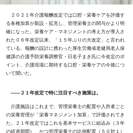
２０２１年介護報酬改定では口腔・栄養ケアを評価す
る各種加算が新設・拡充し、管理栄養士の関与がより明
確になった。栄養ケア・マネジメントの考え方が導入さ
れた０６年改定以来、「１５年ぶりの大改定」と言われ
ている。報酬の設計に携わった厚生労働省老健局老人保
健課の介護予防栄養調整官・日名子まき氏に今改定のポ
イント、介護現場に期待する口腔・栄養ケアの今後につ
いて聞いた。
――２１年改定で特に注目すべき施策は。
介護施設はこれまで、管理栄養士の配置や入所者ごと
の栄養管理が「栄養マネジメント加算」で評価されてき
た。２１年改定ではこれを基本サービスに組込み（３年
の経過期間）、かつ管理栄養士の比例配置（５０対１）