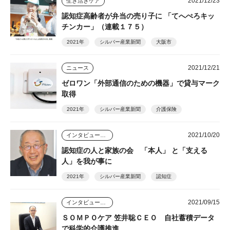
2021/12/23
生き活きケア
認知症高齢者が弁当の売り子に 「てへぺろキッ
チンカー」（連載１７５）
2021年
シルバー産業新聞
大阪市
2021/12/21
ニュース
ゼロワン「外部通信のための機器」で貸与マーク
取得
2021年
シルバー産業新聞
介護保険
2021/10/20
インタビュー・座談会
認知症の人と家族の会 「本人」 と「支える
人」を我が事に
2021年
シルバー産業新聞
認知症
2021/09/15
インタビュー・座談会
ＳＯＭＰＯケア 笠井聡ＣＥＯ 自社蓄積データ
で科学的介護推進