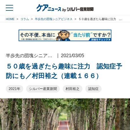
HOME
コラム
半歩先の団塊シニアビジネス
５０歳を過ぎたら趣味に注力 認知症予防にも／村田裕之（連載１６６）
戻る
半歩先の団塊シニアビジネス
2021/03/05
５０歳を過ぎたら趣味に注力 認知症予
防にも／村田裕之（連載１６６）
2021年
シルバー産業新聞
村田裕之
認知症