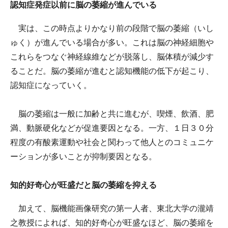
認知症発症以前に脳の萎縮が進んでいる
実は、この時点よりかなり前の段階で脳の萎縮（いし
ゅく）が進んでいる場合が多い。これは脳の神経細胞や
これらをつなぐ神経線維などが脱落し、脳体積が減少す
ることだ。脳の萎縮が進むと認知機能の低下が起こり、
認知症になっていく。
脳の萎縮は一般に加齢と共に進むが、喫煙、飲酒、肥
満、動脈硬化などが促進要因となる。一方、１日３０分
程度の有酸素運動や社会と関わって他人とのコミュニケ
ーションが多いことが抑制要因となる。
知的好奇心が旺盛だと脳の萎縮を抑える
加えて、脳機能画像研究の第一人者、東北大学の瀧靖
之教授によれば、知的好奇心が旺盛なほど、脳の萎縮を