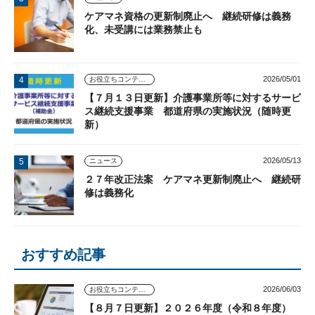
ケアマネ資格の更新制廃止へ 継続研修は義務
化、未受講には業務禁止も
2026/05/01
お役立ちコンテンツ
【７月１３日更新】介護事業所等に対するサービ
ス継続支援事業 都道府県の実施状況（随時更
新）
2026/05/13
ニュース
２７年改正法案 ケアマネ更新制廃止へ 継続研
修は義務化
おすすめ記事
2026/06/03
お役立ちコンテンツ
【８月７日更新】２０２６年度（令和８年度）