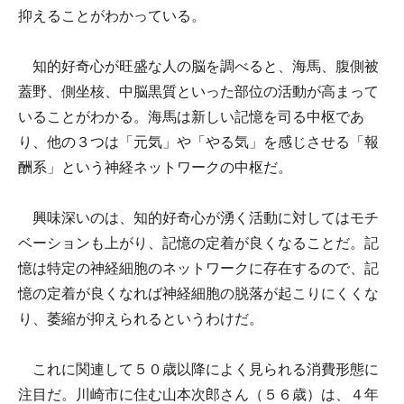
抑えることがわかっている。
知的好奇心が旺盛な人の脳を調べると、海馬、腹側被
蓋野、側坐核、中脳黒質といった部位の活動が高まって
いることがわかる。海馬は新しい記憶を司る中枢であ
り、他の３つは「元気」や「やる気」を感じさせる「報
酬系」という神経ネットワークの中枢だ。
興味深いのは、知的好奇心が湧く活動に対してはモチ
ベーションも上がり、記憶の定着が良くなることだ。記
憶は特定の神経細胞のネットワークに存在するので、記
憶の定着が良くなれば神経細胞の脱落が起こりにくくな
り、萎縮が抑えられるというわけだ。
これに関連して５０歳以降によく見られる消費形態に
注目だ。川崎市に住む山本次郎さん（５６歳）は、４年