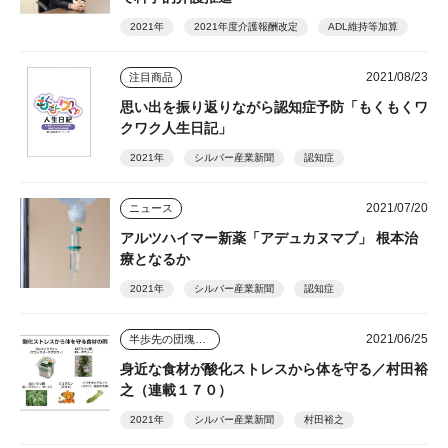
2021年
2021年度介護報酬改定
ADL維持等加算
2021/08/23
注目商品
思い出を振り返りながら認知症予防「もくもくワ
クワク人生日記」
2021年
シルバー産業新聞
認知症
2021/07/20
ニュース
アルツハイマー新薬「アデュカヌマブ」 根本治
療となるか
2021年
シルバー産業新聞
認知症
2021/06/25
半歩先の団塊シニアビジネス
身近な食材が酸化ストレスから体を守る／村田裕
之（連載１７０）
2021年
シルバー産業新聞
村田裕之