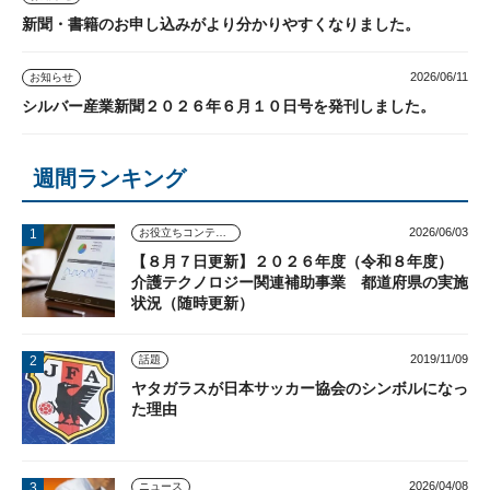
新聞・書籍のお申し込みがより分かりやすくなりました。
2026/06/11
お知らせ
シルバー産業新聞２０２６年６月１０日号を発刊しました。
週間ランキング
2026/06/03
お役立ちコンテンツ
【８月７日更新】２０２６年度（令和８年度）
介護テクノロジー関連補助事業 都道府県の実施
状況（随時更新）
2019/11/09
話題
ヤタガラスが日本サッカー協会のシンボルになっ
た理由
2026/04/08
ニュース