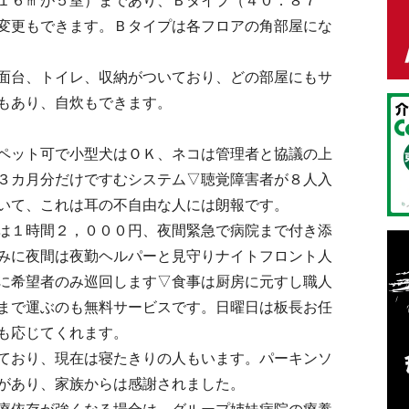
１６㎡が５室）まであり、Ｂタイプ（４０．８７
変更もできます。Ｂタイプは各フロアの角部屋にな
面台、トイレ、収納がついており、どの部屋にもサ
もあり、自炊もできます。
ペット可で小型犬はＯＫ、ネコは管理者と協議の上
３カ月分だけですむシステム▽聴覚障害者が８人入
いて、これは耳の不自由な人には朗報です。
は１時間２，０００円、夜間緊急で病院まで付き添
みに夜間は夜勤ヘルパーと見守りナイトフロント人
に希望者のみ巡回します▽食事は厨房に元すし職人
まで運ぶのも無料サービスです。日曜日は板長お任
も応じてくれます。
ており、現在は寝たきりの人もいます。パーキンソ
があり、家族からは感謝されました。