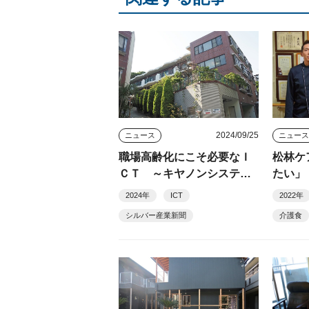
2024/09/25
ニュース
ニュー
職場高齢化にこそ必要なＩ
松林ケ
ＣＴ ～キヤノンシステム
たい」
アンドサポートの伴走支援
2024年
ICT
2022年
～
シルバー産業新聞
介護食