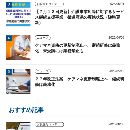
2026/05/01
お役立ちコンテンツ
【７月１３日更新】介護事業所等に対するサービ
ス継続支援事業 都道府県の実施状況（随時更
新）
2026/04/08
ニュース
ケアマネ資格の更新制廃止へ 継続研修は義務
化、未受講には業務禁止も
2026/05/13
ニュース
２７年改正法案 ケアマネ更新制廃止へ 継続研
修は義務化
おすすめ記事
2026/06/03
お役立ちコンテンツ