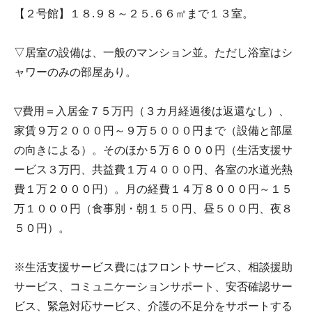
【２号館】１８.９８～２５.６６㎡まで１３室。
▽居室の設備は、一般のマンション並。ただし浴室はシ
ャワーのみの部屋あり。
▽費用＝入居金７５万円（３カ月経過後は返還なし）、
家賃９万２０００円～９万５０００円まで（設備と部屋
の向きによる）。そのほか５万６０００円（生活支援サ
ービス３万円、共益費１万４０００円、各室の水道光熱
費１万２０００円）。月の経費１４万８０００円～１５
万１０００円（食事別・朝１５０円、昼５００円、夜８
５０円）。
※生活支援サービス費にはフロントサービス、相談援助
サービス、コミュニケーションサポート、安否確認サー
ビス、緊急対応サービス、介護の不足分をサポートする