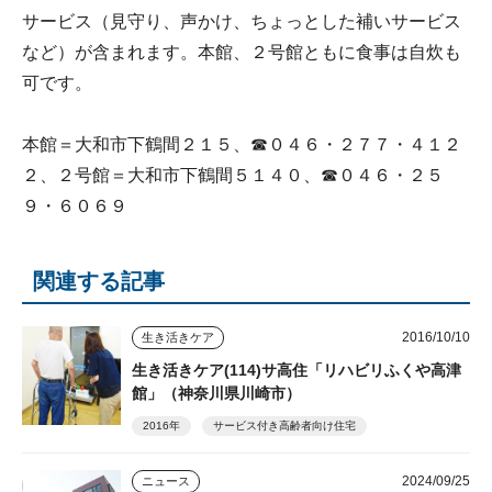
サービス（見守り、声かけ、ちょっとした補いサービス
など）が含まれます。本館、２号館ともに食事は自炊も
可です。
本館＝大和市下鶴間２１５、☎０４６・２７７・４１２
２、２号館＝大和市下鶴間５１４０、☎０４６・２５
９・６０６９
関連する記事
2016/10/10
生き活きケア
生き活きケア(114)サ高住「リハビリふくや高津
館」（神奈川県川崎市）
2016年
サービス付き高齢者向け住宅
2024/09/25
ニュース