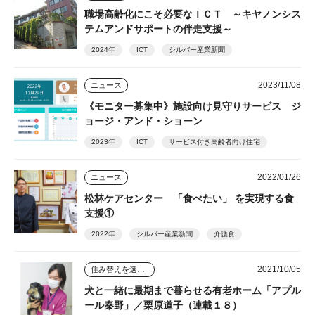
職場高齢化にこそ必要なＩＣＴ ～キヤノンシス
テムアンドサポートの伴走支援～
2024年
ICT
シルバー産業新聞
2023/11/08
ニュース
《モニター募集中》施設向け見守りサービス ジ
ョージ・アンド・ショーン
2023年
ICT
サービス付き高齢者向け住宅
2022/01/26
ニュース
松林ケアセンター 「食べたい」 を実現する食
支援①
2022年
シルバー産業新聞
介護食
2021/10/05
住み替えを選んだ人のその後
犬と一緒に最期まで暮らせる有老ホーム「アプル
ール秦野」／栗原道子（連載１８）