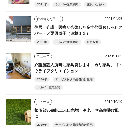
2021年
シルバー産業新聞
施設・住まい
2021/04/06
住み替えを選んだ人のその後
住居、介護、医療が合体した多世代型おしゃれア
パート／栗原道子（連載１２）
2021年
シルバー産業新聞
住宅改修
2020/11/05
ニュース
介護施設入所時に家具貸します「カリ家具」ゴト
ウライフクリエイション
2020年
サービス付き高齢者向け住宅
シルバー産業新聞
2019/10/10
ニュース
都市部85歳以上人口急増 有老・サ高住受け皿
に
2019年
サービス付き高齢者向け住宅