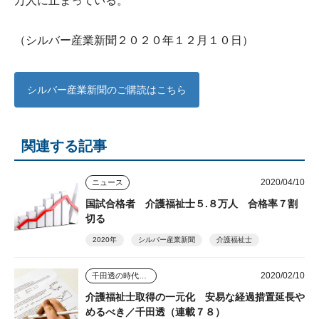
万人に止まっている。
（シルバー産業新聞２０２０年１２月１０日）
シルバー産業新聞のご購読はこちら
関連する記事
2020/04/10
ニュース
国試合格者 介護福祉士５.８万人 合格率７割
切る
2020年
シルバー産業新聞
介護福祉士
2020/02/10
千田透の時代を読む視点
介護福祉士取得の一元化 安易な経過措置延長や
めるべき／千田透（連載７８）