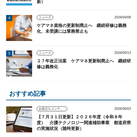
新）
2026/04/08
ニュース
ケアマネ資格の更新制廃止へ 継続研修は義務
化、未受講には業務禁止も
2026/05/13
ニュース
２７年改正法案 ケアマネ更新制廃止へ 継続研
修は義務化
おすすめ記事
2026/06/03
お役立ちコンテンツ
【７月３１日更新】２０２６年度（令和８年
度） 介護テクノロジー関連補助事業 都道府県
の実施状況（随時更新）