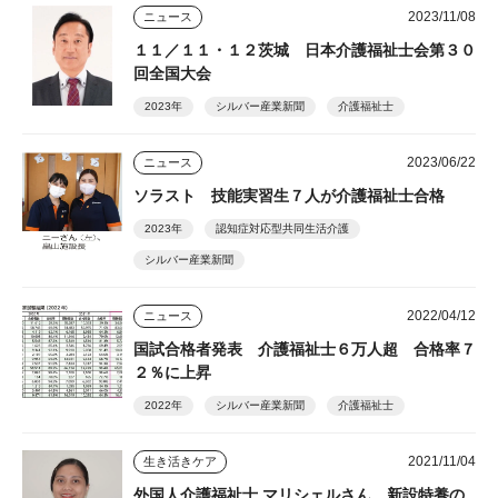
2023/11/08
ニュース
１１／１１・１２茨城 日本介護福祉士会第３０
回全国大会
2023年
シルバー産業新聞
介護福祉士
2023/06/22
ニュース
ソラスト 技能実習生７人が介護福祉士合格
2023年
認知症対応型共同生活介護
シルバー産業新聞
2022/04/12
ニュース
国試合格者発表 介護福祉士６万人超 合格率７
２％に上昇
2022年
シルバー産業新聞
介護福祉士
2021/11/04
生き活きケア
外国人介護福祉士 マリシェルさん 新設特養の