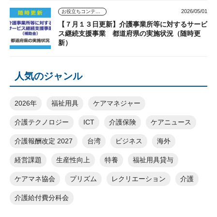
2026/05/01
お役立ちコンテンツ
【７月１３日更新】介護事業所等に対するサービ
ス継続支援事業 都道府県の実施状況（随時更
新）
人気のジャンル
2026年
福祉用具
ケアマネジャー
介護テクノロジー
ICT
介護保険
ケアニュース
介護報酬改定 2027
台湾
ビジネス
海外
経営課題
生産性向上
特養
福祉用具貸与
ケアマネ協会
プリズム
レクリエーション
介護
介護給付費分科会