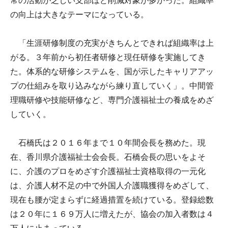
常の活動が乏しい支部ほど削減対象が多かった。組織率
の向上は大きなテーマになっている。
「生涯研修制度の充実がきちんとできれば組織率は上
がる。３年前から初任者研修と現任研修を実施してき
た。体系的な研修システムを、国が示したキャリアアッ
プの仕組みを取り込みながら練り直していく」。中間管
理職研修や技能研修など、専門介護福祉士の養成をめざ
していく。
石橋氏は２０１６年まで１０年間会長を務めた。現
在、香川県介護福祉士会会長。石橋会長の思いをよそ
に、介護のプロをめざす介護福祉士資格取得の一元化
は、介護人材不足の中で外国人介護職獲得をめざして、
現在も腰が定まらずに経過措置を続けている。登録総数
は２０年に１６９万人に増えたが、協会の加入者数は４