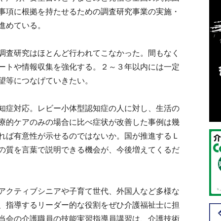
事項に根拠を持たせるための調査研究事業の実施・
進めている。
調査研究はほとんど行われてこなかった。間もなく
ートや情報収集を強化する。２～３年以内には一定
望等につなげていきたい。
知症対応。レビー小体型認知症の人に対し、生活の
療的ケアのみの場合に比べ症状が改善した事例は幾
れば有意性が示せるのではないか。国が推進するＬ
の質を言葉で説明できる機会が、今後増えてくるだ
アクティブシニアや子育て世代、外国人など多様な
、指導するリーダー的な役割をぜひ介護福祉士に担
当会の介護職員の技能実習指導員講習は、介護技術