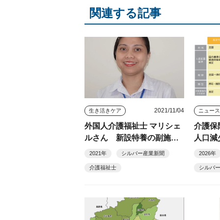
関連する記事
2021/11/04
生き活きケア
ニュー
外国人介護福祉士 マリシェ
介護保
ルさん 新設特養の副施設
人口減
長に就任
化、訪
2021年
シルバー産業新聞
2026年
など
介護福祉士
シルバ