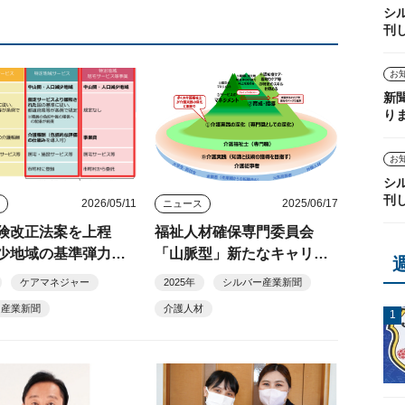
シ
刊
お
新
り
お
シ
刊
2026/05/11
2025/06/17
ス
ニュース
険改正法案を上程
福祉人材確保専門委員会
少地域の基準弾力
「山脈型」新たなキャリア
問介護「定額報酬」
モデル促進へ
ケアマネジャー
2025年
シルバー産業新聞
ー産業新聞
介護人材