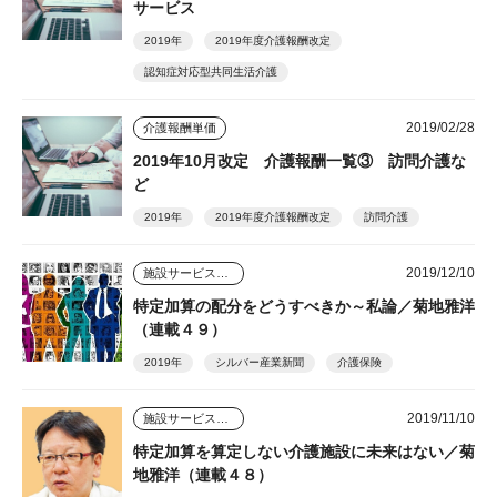
サービス
2019年
2019年度介護報酬改定
認知症対応型共同生活介護
2019/02/28
介護報酬単価
2019年10月改定 介護報酬一覧③ 訪問介護な
ど
2019年
2019年度介護報酬改定
訪問介護
2019/12/10
施設サービスはどう変わっていくのか
特定加算の配分をどうすべきか～私論／菊地雅洋
（連載４９）
2019年
シルバー産業新聞
介護保険
2019/11/10
施設サービスはどう変わっていくのか
特定加算を算定しない介護施設に未来はない／菊
地雅洋（連載４８）