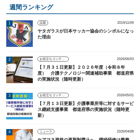
週間ランキング
2019/11/09
話題
ヤタガラスが日本サッカー協会のシンボルになっ
た理由
2026/06/03
お役立ちコンテンツ
【７月３１日更新】２０２６年度（令和８年
度） 介護テクノロジー関連補助事業 都道府県
の実施状況（随時更新）
2026/05/01
お役立ちコンテンツ
【７月１３日更新】介護事業所等に対するサービ
ス継続支援事業 都道府県の実施状況（随時更
新）
2026/04/08
ニュース
ケアマネ資格の更新制廃止へ 継続研修は義務