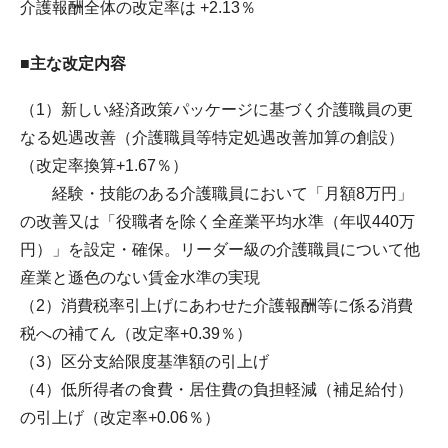
介護報酬全体の改定率は +2.13％
■主な改定内容
（1）新しい経済政策パッケージに基づく介護職員の更
なる処遇改善（介護職員等特定処遇改善加算の創設）
（改定率換算+1.67％）
経験・技能のある介護職員において「月額8万円」
の改善又は「役職者を除く全産業平均水準（年収440万
円）」を設定・確保。リーダー級の介護職員について他
産業と遜色のない賃金水準の実現
（2）消費税率引上げにあわせた介護報酬等に係る消費
税への補てん（改定率+0.39％）
（3）区分支給限度基準額の引上げ
（4）低所得者の食費・居住費の負担軽減（補足給付）
の引上げ（改定率+0.06％）