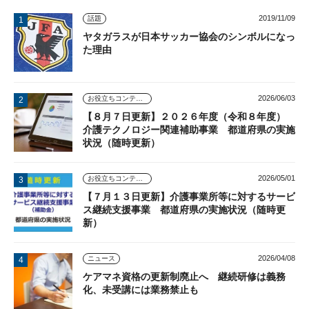
2019/11/09
話題
ヤタガラスが日本サッカー協会のシンボルになっ
た理由
2026/06/03
お役立ちコンテンツ
【８月７日更新】２０２６年度（令和８年度）
介護テクノロジー関連補助事業 都道府県の実施
状況（随時更新）
2026/05/01
お役立ちコンテンツ
【７月１３日更新】介護事業所等に対するサービ
ス継続支援事業 都道府県の実施状況（随時更
新）
2026/04/08
ニュース
ケアマネ資格の更新制廃止へ 継続研修は義務
化、未受講には業務禁止も