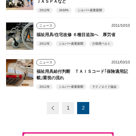
ＪＡＳＰＡなど
2012年
JASPA
シルバー産業新聞
2011/10/10
ニュース
福祉用具/住宅改修 ６種目追加へ 厚労省
2011年
シルバー産業新聞
介助用ベルト
2011/03/10
ニュース
福祉用具給付判断 ＴＡＩＳコード｢保険適用記
載｣重視の流れ
2011年
シルバー産業新聞
テクノエイド協会
1
2