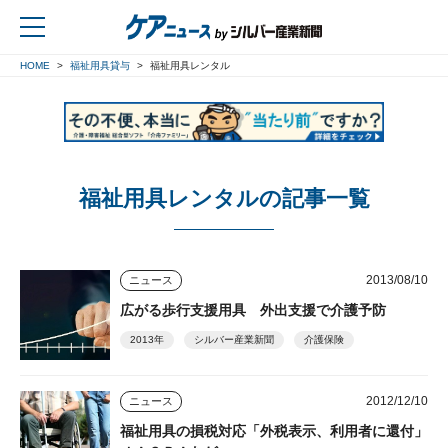
HOME
福祉用具貸与
福祉用具レンタル
戻る
福祉用具レンタルの記事一覧
2013/08/10
ニュース
広がる歩行支援用具 外出支援で介護予防
2013年
シルバー産業新聞
介護保険
2012/12/10
ニュース
福祉用具の損税対応「外税表示、利用者に還付」