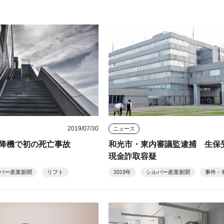
2019/07/30
ニュース
降機で初の死亡事故
和光市・東内審議監逮捕 生保
現金詐取容疑
バー産業新聞
リフト
2019年
シルバー産業新聞
事件・