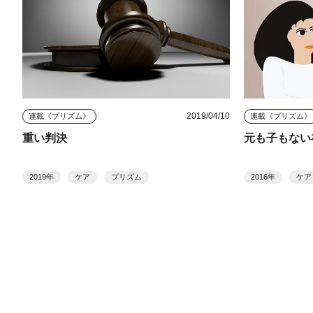
2019/04/10
連載《プリズム》
連載《プリズム》
重い判決
元も子もない
2019年
ケア
プリズム
2016年
ケア