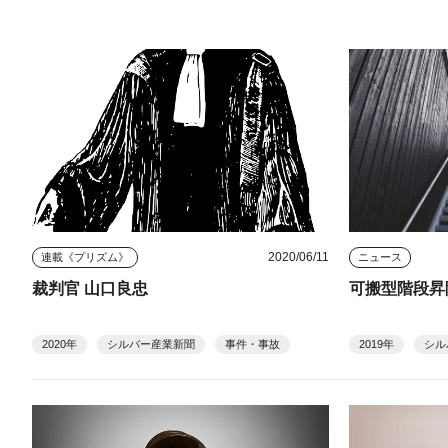
2020/06/11
連載《プリズム》
ニュース
裁判官 山口良忠
可搬型階段昇
2020年
シルバー産業新聞
事件・事故
2019年
シル