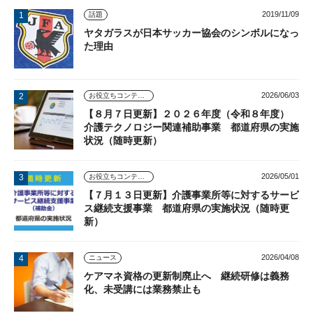
2019/11/09
話題
ヤタガラスが日本サッカー協会のシンボルになっ
た理由
2026/06/03
お役立ちコンテンツ
【８月７日更新】２０２６年度（令和８年度）
介護テクノロジー関連補助事業 都道府県の実施
状況（随時更新）
2026/05/01
お役立ちコンテンツ
【７月１３日更新】介護事業所等に対するサービ
ス継続支援事業 都道府県の実施状況（随時更
新）
2026/04/08
ニュース
ケアマネ資格の更新制廃止へ 継続研修は義務
化、未受講には業務禁止も