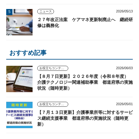
2026/05/13
ニュース
２７年改正法案 ケアマネ更新制廃止へ 継続研
修は義務化
おすすめ記事
2026/06/03
お役立ちコンテンツ
【８月７日更新】２０２６年度（令和８年度）
介護テクノロジー関連補助事業 都道府県の実施
状況（随時更新）
2026/05/01
お役立ちコンテンツ
【７月１３日更新】介護事業所等に対するサービ
ス継続支援事業 都道府県の実施状況（随時更
新）