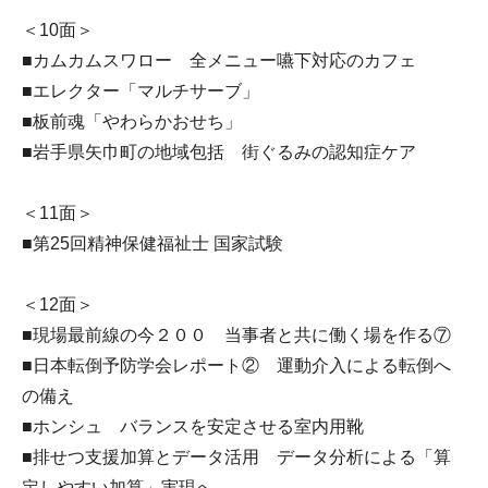
＜10面＞
■カムカムスワロー 全メニュー嚥下対応のカフェ
■エレクター「マルチサーブ」
■板前魂「やわらかおせち」
■岩手県矢巾町の地域包括 街ぐるみの認知症ケア
＜11面＞
■第25回精神保健福祉士 国家試験
＜12面＞
■現場最前線の今２００ 当事者と共に働く場を作る⑦
■日本転倒予防学会レポート② 運動介入による転倒へ
の備え
■ホンシュ バランスを安定させる室内用靴
■排せつ支援加算とデータ活用 データ分析による「算
定しやすい加算」実現へ