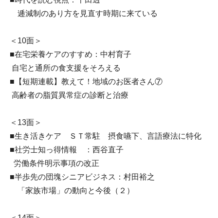
逓減制のあり方を見直す時期に来ている
＜10面＞
■在宅栄養ケアのすすめ：中村育子
自宅と通所の食支援をそろえる
■【短期連載】教えて！地域のお医者さん⑦
高齢者の脂質異常症の診断と治療
＜13面＞
■生き活きケア ＳＴ常駐 摂食嚥下、言語療法に特化
■社労士知っ得情報 ：西谷直子
労働条件明示事項の改正
■半歩先の団塊シニアビジネス：村田裕之
「家族市場」の動向と今後（２）
＜14面＞