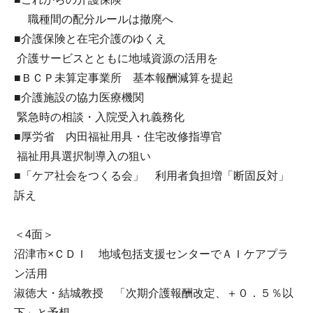
職種間の配分ルールは撤廃へ
■介護保険と在宅介護のゆくえ
介護サービスとともに地域資源の活用を
■ＢＣＰ未算定事業所 基本報酬減算を提起
■介護施設の協力医療機関
緊急時の相談・入院受入れ義務化
■厚労省 内田福祉用具・住宅改修指導官
福祉用具選択制導入の狙い
■「ケア社会をつくる会」 利用者負担増「断固反対」
訴え
＜4面＞
沼津市×ＣＤＩ 地域包括支援センターでＡＩケアプラ
ン活用
淑徳大・結城教授 「次期介護報酬改定、＋０．５％以
下」と予想