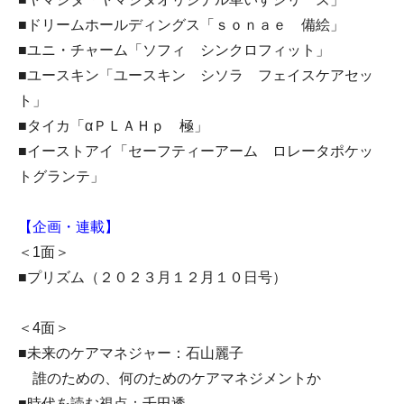
■ドリームホールディングス「ｓｏｎａｅ 備絵」
■ユニ・チャーム「ソフィ シンクロフィット」
■ユースキン「ユースキン シソラ フェイスケアセッ
ト」
■タイカ「αＰＬＡＨｐ 極」
■イーストアイ「セーフティーアーム ロレータポケッ
トグランテ」
【企画・連載】
＜1面＞
■プリズム（２０２３月１２月１０日号）
＜4面＞
■未来のケアマネジャー：石山麗子
誰のための、何のためのケアマネジメントか
■時代を読む視点：千田透