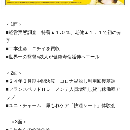
＜1面＞
■経営実態調査 特養▲１.０％、老健▲１．１で初の赤
字
■二本生命 ニチイを買収
■世界一の監督×鉄人が健康寿命延伸へエール
＜2面＞
■２４年３月期中間決算 コロナ禍脱し利用回復基調
■フランスベッドＨＤ メンテ人員増強し貸与稼働率ア
ップ
■ユニ・チャーム 尿もれケア「快適シート」体験会
＜3面＞
■これからの介護保険