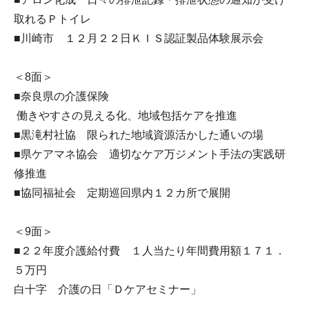
取れるＰトイレ
■川崎市 １２月２２日ＫＩＳ認証製品体験展示会
＜8面＞
■奈良県の介護保険
働きやすさの見える化、地域包括ケアを推進
■黒滝村社協 限られた地域資源活かした通いの場
■県ケアマネ協会 適切なケア万ジメント手法の実践研
修推進
■協同福祉会 定期巡回県内１２カ所で展開
＜9面＞
■２２年度介護給付費 １人当たり年間費用額１７１．
５万円
白十字 介護の日「Ｄケアセミナー」