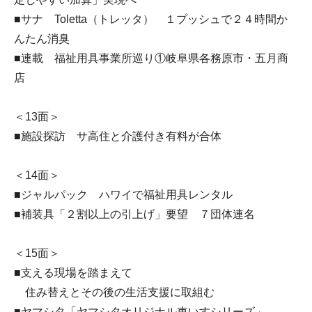
■サナ Toletta（トレッタ） １プッシュで２４時間か
んたん消臭
■連載 福祉用具事業所巡り①岐阜県各務原市・五月商
店
＜13面＞
■施設探訪 サ高住と介護付き有料が合体
＜14面＞
■ジャルパック ハワイで福祉用具レンタル
■補装具「２割以上の引上げ」要望 ７団体連名
＜15面＞
■支える現場を踏まえて
住み替えとその後の生活支援に取組む
■ヤマシタ「ヤマシタオリジナル車いすシリーズ」