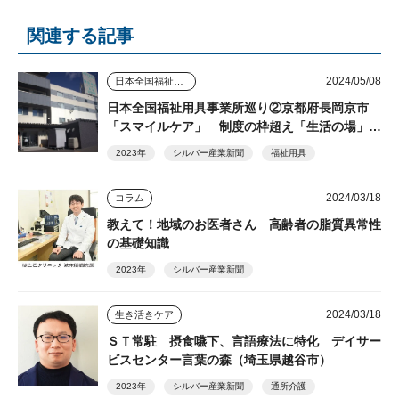
関連する記事
2024/05/08
日本全国福祉用具事業所巡り
日本全国福祉用具事業所巡り②京都府長岡京市
「スマイルケア」 制度の枠超え「生活の場」を
支える
2023年
シルバー産業新聞
福祉用具
2024/03/18
コラム
教えて！地域のお医者さん 高齢者の脂質異常性
の基礎知識
2023年
シルバー産業新聞
2024/03/18
生き活きケア
ＳＴ常駐 摂食嚥下、言語療法に特化 デイサー
ビスセンター言葉の森（埼玉県越谷市）
2023年
シルバー産業新聞
通所介護