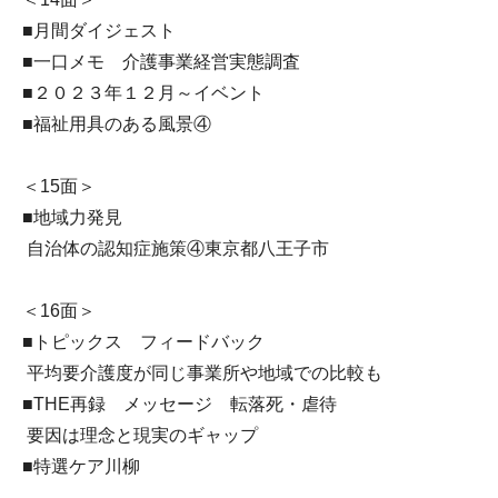
■月間ダイジェスト
■一口メモ 介護事業経営実態調査
■２０２３年１２月～イベント
■福祉用具のある風景④
＜15面＞
■地域力発見
自治体の認知症施策④東京都八王子市
＜16面＞
■トピックス フィードバック
平均要介護度が同じ事業所や地域での比較も
■THE再録 メッセージ 転落死・虐待
要因は理念と現実のギャップ
■特選ケア川柳