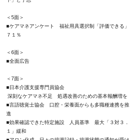
＜5面＞
■ケアマネアンケート 福祉用具選択制「評価できる」
７１％
＜6面＞
■全面広告
＜7面＞
■日本介護支援専門員協会
深刻なケアマネ不足 処遇改善のための基本報酬増を
■言語聴覚士協会 口腔・栄養面からも多職種連携を推
進
■効果確認できた特定施設 人員基準 最大「３対３．
１」緩和
■アロン化成 日々の排泄記録・排泄状態の通知が受け