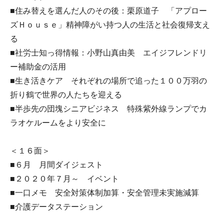
■住み替えを選んだ人のその後：栗原道子 「アプロー
ズＨｏｕｓｅ」精神障がい持つ人の生活と社会復帰支え
る
■社労士知っ得情報：小野山真由美 エイジフレンドリ
ー補助金の活用
■生き活きケア それぞれの場所で追った１００万羽の
折り鶴で世界の人たちを迎える
■半歩先の団塊シニアビジネス 特殊紫外線ランプでカ
ラオケルームをより安全に
＜１６面＞
■６月 月間ダイジェスト
■２０２０年７月～ イベント
■一口メモ 安全対策体制加算・安全管理未実施減算
■介護データステーション