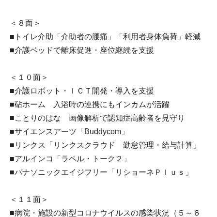
＜８面＞
■トイレ介助「介助者の腰痛」「利用者身体負荷」軽減
■介護ベッドで離床促進・座位継続を支援
＜１０面＞
■介護ロボット・ＩＣＴ開発・導入を支援
■砧ホーム 入浴時の連携にもインカムが活躍
■ことりのはな 画像解析で認知症高齢者を見守り
■サイエンスアーツ「Buddycom」
■リンクス「リンクスクラウド 勤怠管理・給与計算」
■アルインコ「ラペル・トーク２」
■パナソニックエイジフリー「リショーネＰｌｕｓ」
＜１１面＞
■病院・施設の新型コロナウイルスの感染状況（５～６