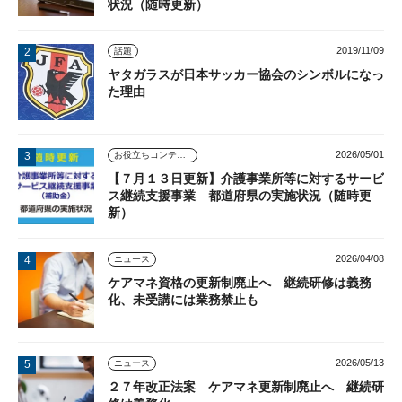
状況（随時更新）
2019/11/09
話題
ヤタガラスが日本サッカー協会のシンボルになっ
た理由
2026/05/01
お役立ちコンテンツ
【７月１３日更新】介護事業所等に対するサービ
ス継続支援事業 都道府県の実施状況（随時更
新）
2026/04/08
ニュース
ケアマネ資格の更新制廃止へ 継続研修は義務
化、未受講には業務禁止も
2026/05/13
ニュース
２７年改正法案 ケアマネ更新制廃止へ 継続研