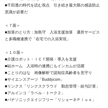
■千田透の時代を読む視点 引き続き最大限の感染防止
意識が必要だ
＜７面＞
■加算のとり方：加島守 入浴支援加算 通所サービス
と多職種連携で「在宅での入浴実現」
＜１０面＞
■介護ロボット・ＩＣＴ開発・導入を支援
■砧ホーム 入浴時の連携にもインカムが活躍
■ことりのはな 画像解析で認知症高齢者を見守り
■サイエンスアーツ「Buddycom」
■リンクス「リンクスクラウド 勤怠管理・給与計算」
■アルインコ「ラペル・トーク２」
■パナソニックエイジフリー「リショーネＰｌｕｓ」