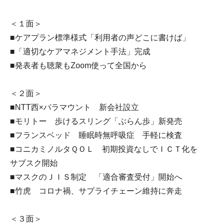
＜１面＞
■ケアプラン標準様式「利用者の声どこに書けば」
■「適切なケアマネジメント手法」完成
■発表者も聴衆もZoom使って全国から
＜２面＞
■NTT西×パラマウント 新会社設立
■モリトー 歩けるスリング「ぶらん歩」新発売
■フランスベッド 睡眠時無呼吸症 手軽に検査
■コニカミノルタＱＯＬ 初期投資なしでＩＣＴ化を
サブスク開始
■マスクのＪＩＳ制定 「適合審査受付」開始へ
■竹虎 コロナ禍、サプライチェーン維持に奔走
＜３面＞