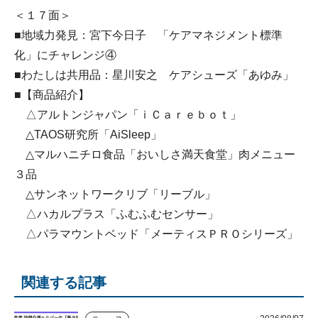
＜１７面＞
■地域力発見：宮下今日子 「ケアマネジメント標準
化」にチャレンジ④
■わたしは共用品：星川安之 ケアシューズ「あゆみ」
■【商品紹介】
△アルトンジャパン「ｉＣａｒｅｂｏｔ」
△TAOS研究所「AiSleep」
△マルハニチロ食品「おいしさ満天食堂」肉メニュー
３品
△サンネットワークリブ「リーブル」
△ハカルプラス「ふむふむセンサー」
△パラマウントベッド「メーティスＰＲＯシリーズ」
関連する記事