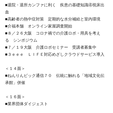
■退院・退所カンファに利く 疾患の基礎知識④視床出
血
■高齢者の熱中症対策 定期的な水分補給と室内環境
■介福本舗 オンライン家屋調査開始
■８／２６大阪 コロナ禍での介護ロボ・用具を考え
る シンポジウム
■７／１９大阪 介護ロボセミナー 受講者募集中
■３ｅｅｅ ＬＩＦＥ対応めざしクラウドサービス導入
＜１４面＞
■ねんりんピック通信７０ 伝統に触れる「地域文化伝
承館」併催
＜１６面＞
■業界団体ダイジェスト