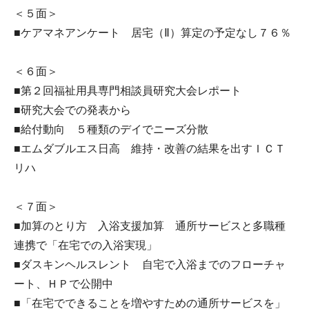
＜５面＞
■ケアマネアンケート 居宅（Ⅱ）算定の予定なし７６％
＜６面＞
■第２回福祉用具専門相談員研究大会レポート
■研究大会での発表から
■給付動向 ５種類のデイでニーズ分散
■エムダブルエス日高 維持・改善の結果を出すＩＣＴ
リハ
＜７面＞
■加算のとり方 入浴支援加算 通所サービスと多職種
連携で「在宅での入浴実現」
■ダスキンヘルスレント 自宅で入浴までのフローチャ
ート、ＨＰで公開中
■「在宅でできることを増やすための通所サービスを」