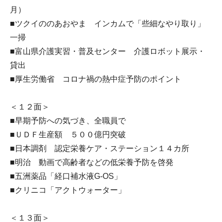
月）
■ツクイののあおやま インカムで「些細なやり取り」
一掃
■富山県介護実習・普及センター 介護ロボット展示・
貸出
■厚生労働省 コロナ禍の熱中症予防のポイント
＜１２面＞
■早期予防への気づき、全職員で
■ＵＤＦ生産額 ５００億円突破
■日本調剤 認定栄養ケア・ステーション１４カ所
■明治 動画で高齢者などの低栄養予防を啓発
■五洲薬品「経口補水液G-OS」
■クリニコ「アクトウォーター」
＜１３面＞