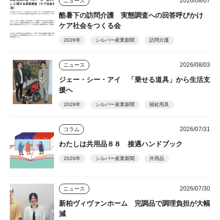
2026/08/07
ニュース
酷暑下の訪問介護 実態調査への回答呼びかけ
ケア社会をつくる会
2026年
シルバー産業新聞
訪問介護
2026/08/03
ニュース
ジェー・シー・アイ 「乗せる道具」から生活支
援へ
2026年
シルバー産業新聞
福祉用具
2026/07/31
コラム
わたしは共用品８８ 接遇ハンドブック
2026年
シルバー産業新聞
共用品
2026/07/30
ニュース
新柏ヴィヴァンホーム 完調品で調理負担が大幅
減