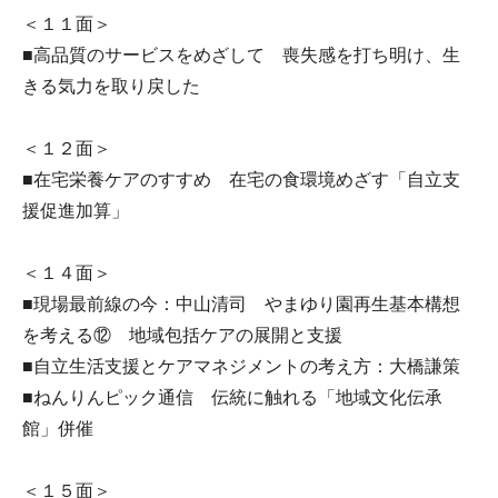
＜１１面＞
■高品質のサービスをめざして 喪失感を打ち明け、生
きる気力を取り戻した
＜１２面＞
■在宅栄養ケアのすすめ 在宅の食環境めざす「自立支
援促進加算」
＜１４面＞
■現場最前線の今：中山清司 やまゆり園再生基本構想
を考える⑫ 地域包括ケアの展開と支援
■自立生活支援とケアマネジメントの考え方：大橋謙策
■ねんりんピック通信 伝統に触れる「地域文化伝承
館」併催
＜１５面＞