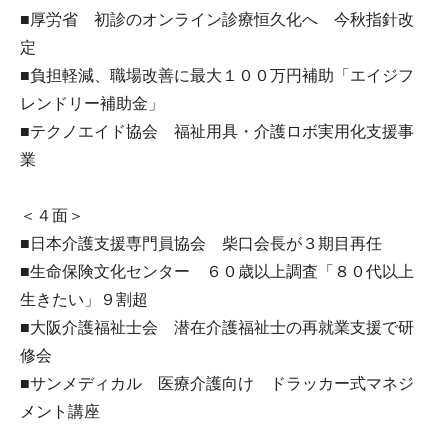
■厚労省 初診のオンライン診療恒久化へ 今秋指針改
定
■負担軽減、職場改善に最大１００万円補助「エイジフ
レンドリー補助金」
■テクノエイド協会 福祉用具・介護ロボ実用化支援事
業
＜４面＞
■日本介護支援専門員協会 柴口会長が３期目再任
■生命保険文化センター ６０歳以上調査「８０代以上
生きたい」９割超
■大阪介護福祉士会 潜在介護福祉士の再就業支援で研
修会
■サンメディカル 医療介護向け ドラッカー式マネジ
メント講座