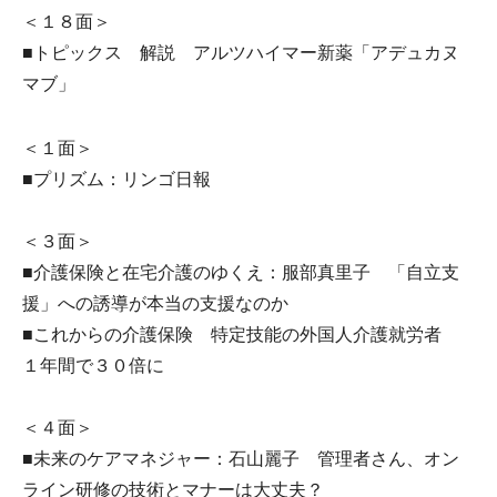
＜１８面＞
■トピックス 解説 アルツハイマー新薬「アデュカヌ
マブ」
＜１面＞
■プリズム：リンゴ日報
＜３面＞
■介護保険と在宅介護のゆくえ：服部真里子 「自立支
援」への誘導が本当の支援なのか
■これからの介護保険 特定技能の外国人介護就労者
１年間で３０倍に
＜４面＞
■未来のケアマネジャー：石山麗子 管理者さん、オン
ライン研修の技術とマナーは大丈夫？