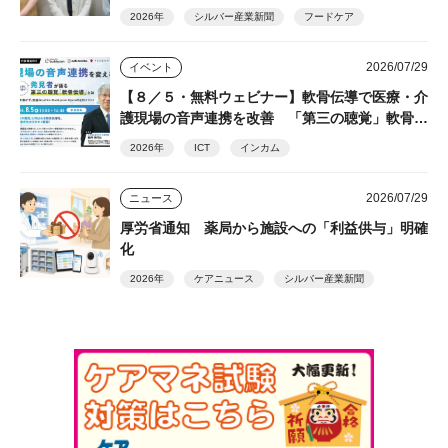
2026年
シルバー産業新聞
フードケア
2026/07/29
イベント
【８／５・無料ウェビナー】軟骨伝導で医療・介
護現場の音声連携を改善 「第三の聴覚」軟骨伝
導の発見者・細井裕司氏が解説
2026年
ICT
インカム
2026/07/29
ニュース
厚労省通知 薬局から施設への「利益供与」明確
化
2026年
ケアニュース
シルバー産業新聞