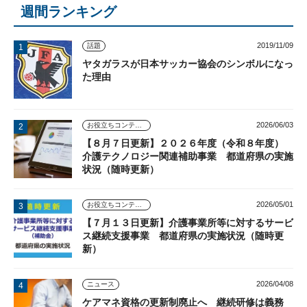
週間ランキング
2019/11/09
話題
ヤタガラスが日本サッカー協会のシンボルになっ
た理由
2026/06/03
お役立ちコンテンツ
【８月７日更新】２０２６年度（令和８年度）
介護テクノロジー関連補助事業 都道府県の実施
状況（随時更新）
2026/05/01
お役立ちコンテンツ
【７月１３日更新】介護事業所等に対するサービ
ス継続支援事業 都道府県の実施状況（随時更
新）
2026/04/08
ニュース
ケアマネ資格の更新制廃止へ 継続研修は義務