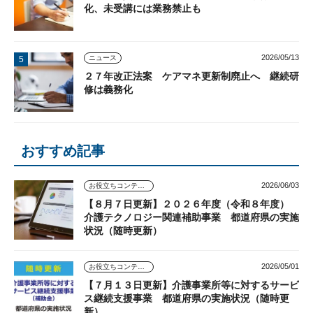
化、未受講には業務禁止も
2026/05/13
ニュース
２７年改正法案 ケアマネ更新制廃止へ 継続研
修は義務化
おすすめ記事
2026/06/03
お役立ちコンテンツ
【８月７日更新】２０２６年度（令和８年度）
介護テクノロジー関連補助事業 都道府県の実施
状況（随時更新）
2026/05/01
お役立ちコンテンツ
【７月１３日更新】介護事業所等に対するサービ
ス継続支援事業 都道府県の実施状況（随時更
新）