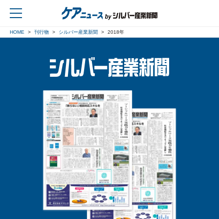
HOME
刊行物
シルバー産業新聞
2018年
戻る