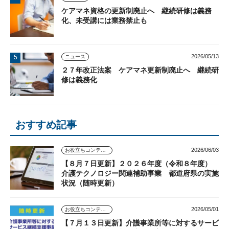
ケアマネ資格の更新制廃止へ 継続研修は義務
化、未受講には業務禁止も
2026/05/13
ニュース
２７年改正法案 ケアマネ更新制廃止へ 継続研
修は義務化
おすすめ記事
2026/06/03
お役立ちコンテンツ
【８月７日更新】２０２６年度（令和８年度）
介護テクノロジー関連補助事業 都道府県の実施
状況（随時更新）
2026/05/01
お役立ちコンテンツ
【７月１３日更新】介護事業所等に対するサービ