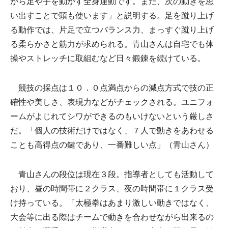
がら足や手を動かす全身運動です。また、次の動きを思
い出すことで頭も使います」と説明する。足を蹴り上げ
る動作では、片足で立つバランス力、まっすぐ蹴り上げ
る柔らかさと筋力が求められる。青山さんは自宅でも体
操やストレッチに取組むなど日々鍛錬を続けている。
競技の採点は１０．０点満点からの減点方式で技の正
確性や美しさ、表現力などがチェックされる。ユニフォ
ームがよじれてシワができるのもいけないという厳しさ
だ。「個人の技術だけではなく、７人で動きをあわせる
ことも高得点の鍵であり、一番難しい点」（青山さん）
青山さんの段位は現在３段。指導者としても活動して
おり、昼の時間帯に２クラス、夜の時間帯に１クラス受
け持っている。「太極拳はあまり激しい動きではなく、
大会等に出る際はチームで動きを合わせながら出来るの