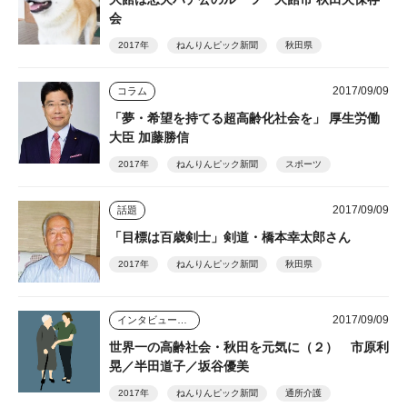
会
2017年
ねんりんピック新聞
秋田県
2017/09/09
コラム
「夢・希望を持てる超高齢化社会を」 厚生労働
大臣 加藤勝信
2017年
ねんりんピック新聞
スポーツ
2017/09/09
話題
「目標は百歳剣士」剣道・橋本幸太郎さん
2017年
ねんりんピック新聞
秋田県
2017/09/09
インタビュー・座談会
世界一の高齢社会・秋田を元気に（２） 市原利
晃／半田道子／坂谷優美
2017年
ねんりんピック新聞
通所介護