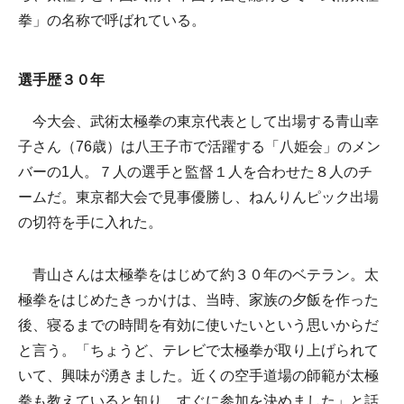
拳」の名称で呼ばれている。
選手歴３０年
今大会、武術太極拳の東京代表として出場する青山幸
子さん（76歳）は八王子市で活躍する「八姫会」のメン
バーの1人。７人の選手と監督１人を合わせた８人のチ
ームだ。東京都大会で見事優勝し、ねんりんピック出場
の切符を手に入れた。
青山さんは太極拳をはじめて約３０年のベテラン。太
極拳をはじめたきっかけは、当時、家族の夕飯を作った
後、寝るまでの時間を有効に使いたいという思いからだ
と言う。「ちょうど、テレビで太極拳が取り上げられて
いて、興味が湧きました。近くの空手道場の師範が太極
拳も教えていると知り、すぐに参加を決めました」と話