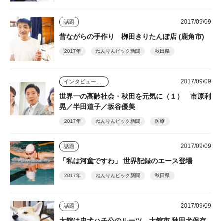
2017/09/09
話題
昔ながらの手作り 栁田きりたんぽ店 (鹿角市)
2017年
ねんりんピック新聞
秋田県
2017/09/09
インタビュー・座談会
世界一の高齢社会・秋田を元気に（１） 市原利
晃／半田道子／坂谷優美
2017年
ねんりんピック新聞
医療
2017/09/09
話題
「私は河童ですわ」 世界記録のエース登場
2017年
ねんりんピック新聞
秋田県
2017/09/09
話題
大館は忠犬ハチ公のルーツ 大館市 秋田犬保存