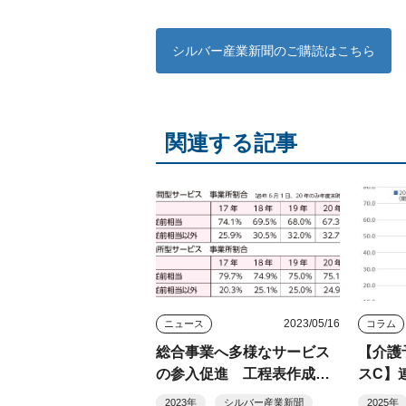
シルバー産業新聞のご購読はこちら
関連する記事
2023/05/16
ニュース
コラム
総合事業へ多様なサービス
【介護
の参入促進 工程表作成に
スC】
向け今夏議論集約
ョナル
2023年
シルバー産業新聞
2025年