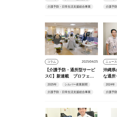
サービ
介護予防・日常生活支援総合事業
介護予
2025/04/25
コラム
ニュー
【介護予防・通所型サービ
沖縄県
スC】新連載 プロフェッ
な通所
ショナルに聞く 短期集中
2025年
シルバー産業新聞
2024年
予防サービスの最前線
介護予防・日常生活支援総合事業
介護予