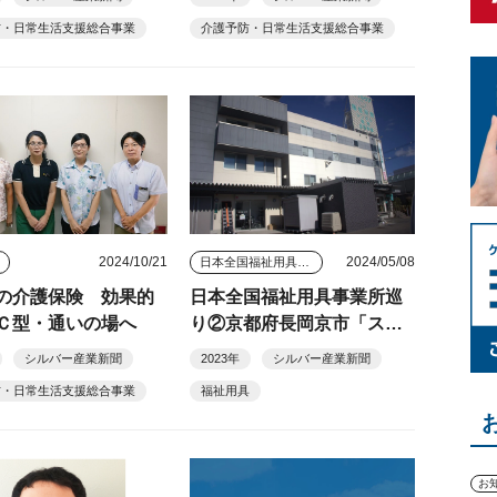
スの最前線③
防サービスの最前線②
防・日常生活支援総合事業
介護予防・日常生活支援総合事業
2024/10/21
2024/05/08
ス
日本全国福祉用具事業所巡り
の介護保険 効果的
日本全国福祉用具事業所巡
Ｃ型・通いの場へ
り②京都府長岡京市「スマ
イルケア」 制度の枠超え
シルバー産業新聞
2023年
シルバー産業新聞
「生活の場」を支える
防・日常生活支援総合事業
福祉用具
お