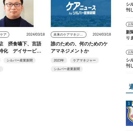
シ
刊
お
新
2024/03/18
2024/03/18
きケア
未来のケアマネジャー
り
駐 摂食嚥下、言語
誰のための、何のためのケ
特化 デイサービス
アマネジメントか
お
ー言葉の森（埼玉県
シ
シルバー産業新聞
2023年
ケアマネジャー
）
刊
護
シルバー産業新聞