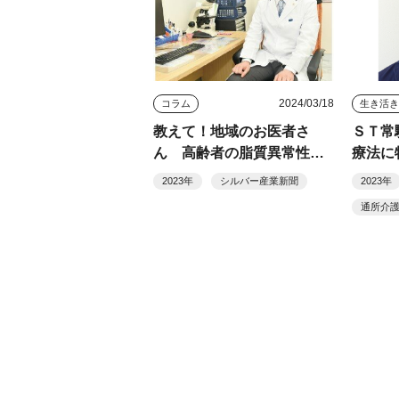
2024/03/18
コラム
生き活
教えて！地域のお医者さ
ＳＴ常
ん 高齢者の脂質異常性の
療法に
基礎知識
センタ
2023年
シルバー産業新聞
2023年
越谷市
通所介