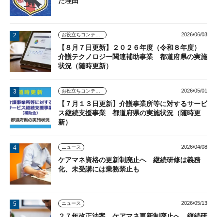
た理由
2026/06/03
お役立ちコンテンツ
【８月７日更新】２０２６年度（令和８年度）
介護テクノロジー関連補助事業 都道府県の実施
状況（随時更新）
2026/05/01
お役立ちコンテンツ
【７月１３日更新】介護事業所等に対するサービ
ス継続支援事業 都道府県の実施状況（随時更
新）
2026/04/08
ニュース
ケアマネ資格の更新制廃止へ 継続研修は義務
化、未受講には業務禁止も
2026/05/13
ニュース
２７年改正法案 ケアマネ更新制廃止へ 継続研