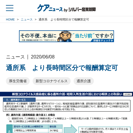
HOME
ニュース
通所系 より長時間区分で報酬算定可
戻る
ニュース
2020/06/08
通所系 より長時間区分で報酬算定可
厚生労働省
新型コロナウイルス
通所介護