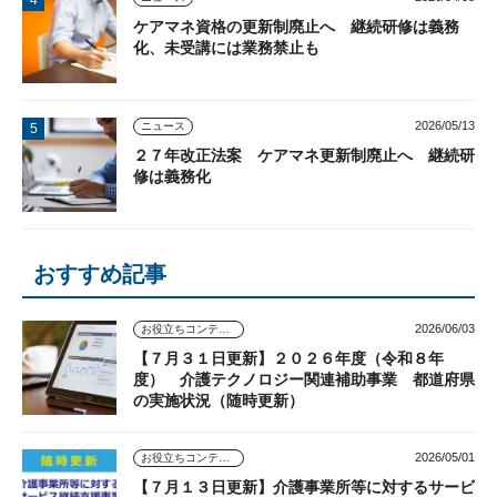
ケアマネ資格の更新制廃止へ 継続研修は義務
化、未受講には業務禁止も
2026/05/13
ニュース
２７年改正法案 ケアマネ更新制廃止へ 継続研
修は義務化
おすすめ記事
2026/06/03
お役立ちコンテンツ
【７月３１日更新】２０２６年度（令和８年
度） 介護テクノロジー関連補助事業 都道府県
の実施状況（随時更新）
2026/05/01
お役立ちコンテンツ
【７月１３日更新】介護事業所等に対するサービ