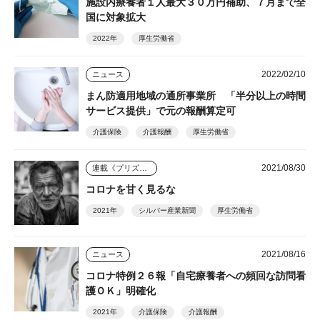
施設内療養者１人最大３０万円補助、７月まで全
国に対象拡大
2022年
厚生労働省
2022/02/10
ニュース
まん防適用地域の通所事業所 「半分以上の時間
サービス提供」で元の報酬算定可
介護保険
介護報酬
厚生労働省
2021/08/30
連載《プリズム》
コロナを甘く見るな
2021年
シルバー産業新聞
厚生労働省
2021/08/16
ニュース
コロナ特例２６報「自宅療養者への頻回な訪問看
護ＯＫ」明確化
2021年
介護保険
介護報酬