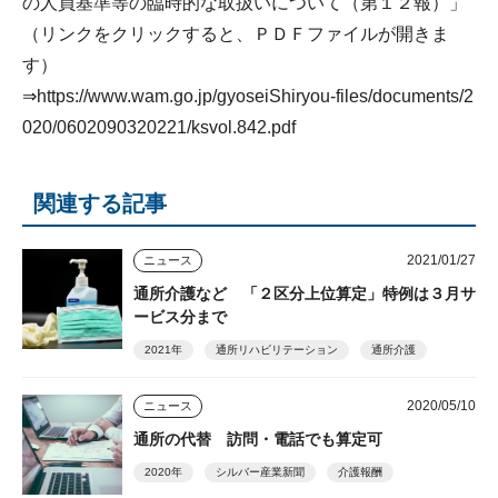
の人員基準等の臨時的な取扱いについて（第１２報）」
（リンクをクリックすると、ＰＤＦファイルが開きま
す）
⇒
https://www.wam.go.jp/gyoseiShiryou-files/documents/2
020/0602090320221/ksvol.842.pdf
関連する記事
2021/01/27
ニュース
通所介護など 「２区分上位算定」特例は３月サ
ービス分まで
2021年
通所リハビリテーション
通所介護
2020/05/10
ニュース
通所の代替 訪問・電話でも算定可
2020年
シルバー産業新聞
介護報酬