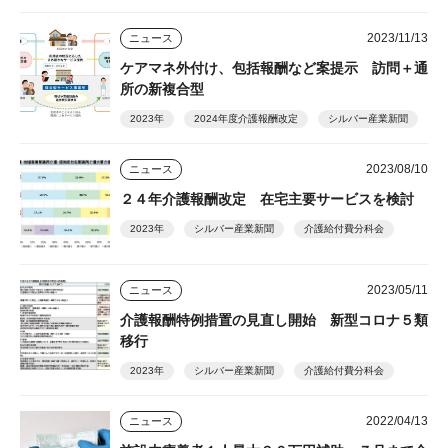
2023/11/13
ニュース
ケアマネ外付け、包括報酬など案提示 訪問＋通
所の新複合型
2023年
2024年度介護報酬改定
シルバー産業新聞
2023/08/10
ニュース
２４年介護報酬改定 在宅主要サービスを検討
2023年
シルバー産業新聞
介護給付費分科会
2023/05/11
ニュース
介護報酬特例措置の見直し開始 新型コロナ５類
移行
2023年
シルバー産業新聞
介護給付費分科会
2022/04/13
ニュース