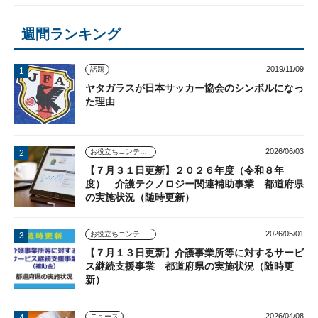
週間ランキング
2019/11/09
話題
ヤタガラスが日本サッカー協会のシンボルになっ
た理由
2026/06/03
お役立ちコンテンツ
【７月３１日更新】２０２６年度（令和８年
度） 介護テクノロジー関連補助事業 都道府県
の実施状況（随時更新）
2026/05/01
お役立ちコンテンツ
【７月１３日更新】介護事業所等に対するサービ
ス継続支援事業 都道府県の実施状況（随時更
新）
2026/04/08
ニュース