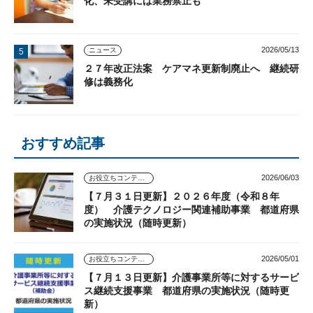
化、未受講には業務禁止も
2026/05/13
ニュース
２７年改正法案 ケアマネ更新制廃止へ 継続研
修は義務化
おすすめ記事
2026/06/03
お役立ちコンテンツ
【７月３１日更新】２０２６年度（令和８年
度） 介護テクノロジー関連補助事業 都道府県
の実施状況（随時更新）
2026/05/01
お役立ちコンテンツ
【７月１３日更新】介護事業所等に対するサービ
ス継続支援事業 都道府県の実施状況（随時更
新）