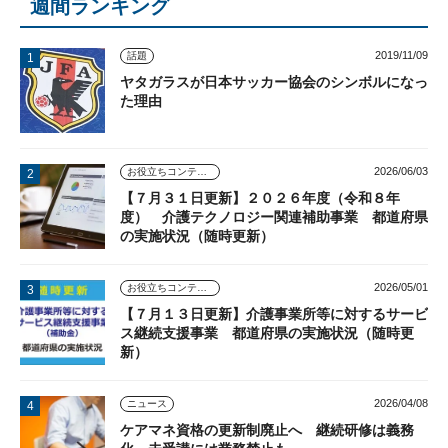
週間ランキング
2019/11/09
話題
ヤタガラスが日本サッカー協会のシンボルになっ
た理由
2026/06/03
お役立ちコンテンツ
【７月３１日更新】２０２６年度（令和８年
度） 介護テクノロジー関連補助事業 都道府県
の実施状況（随時更新）
2026/05/01
お役立ちコンテンツ
【７月１３日更新】介護事業所等に対するサービ
ス継続支援事業 都道府県の実施状況（随時更
新）
2026/04/08
ニュース
ケアマネ資格の更新制廃止へ 継続研修は義務