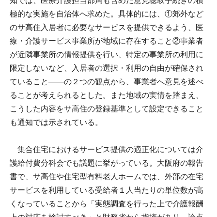
知では、医療介護担当部局も含めた意見聴取手続きの積
極的な実施を自治体へ求めた。具体的には、①郊外など
のサ高住入居者に必要なサービスを提供できるよう、医
療・介護サービス事業所が地域に存在すること②事業者
が近隣事業所の情報提供を行い、特定の事業所の利用に
限定しないなど、入居者の選択・利用の自由が確保され
ていること――の２つの観点から、事業者へ意見を述べ
ることが考えられるとした。また地域の実情を踏まえ、
こうした内容をサ高住の登録基準として設定できること
も通知では示されている。
集合住宅におけるサービス提供の適正化については介
護給付費分科会でも議題に挙がっている。大阪府の報告
書で、サ高住や住宅型有料老人ホームでは、外部の在宅
サービスを利用している受給者１人当たりの単位数が高
くなっていることから「実態調査を行った上で介護報酬