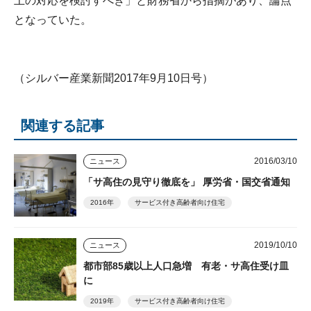
上の対応を検討すべき」と財務省から指摘があり、論点
となっていた。
（シルバー産業新聞2017年9月10日号）
関連する記事
2016/03/10
ニュース
「サ高住の見守り徹底を」 厚労省・国交省通知
2016年
サービス付き高齢者向け住宅
2019/10/10
ニュース
都市部85歳以上人口急増 有老・サ高住受け皿
に
2019年
サービス付き高齢者向け住宅