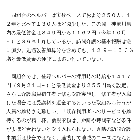
同組合のヘルパーは実数ベースでおよそ２５０人。１
２年と比べて１３０人ほど減少した。この間、神奈川県
内の最低賃金は８４９円から１１６２円（今年１０月
～）と３６％上昇しているが、訪問介護の基本報酬は逆
に減少。処遇改善加算分を含めても、１２.９～１５.３％
増と最低賃金の伸びには追い付いていない。
同組合では、登録ヘルパーの採用時の時給を１４１７
円（９月２１日～）と最低賃金より２５５円高く設定。
さらに介護職員初任者研修も受託実施し、修了者が入職
した場合には受講料を返金するといった取組みも行うが
人員の維持さえ難しい。「既存利用者へのサービスを維
持するのが精一杯。新規依頼は、距離や時間帯など条件
がよほど合わないと受け入れられない。近隣の訪問介護
事業所は競合ではなく、連携して地域のニーズになんと