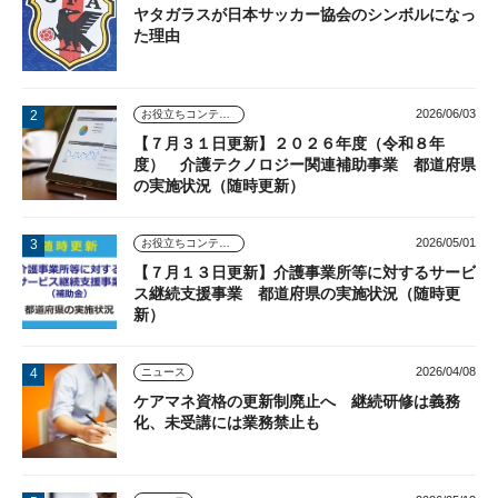
ヤタガラスが日本サッカー協会のシンボルになっ
た理由
2026/06/03
お役立ちコンテンツ
【７月３１日更新】２０２６年度（令和８年
度） 介護テクノロジー関連補助事業 都道府県
の実施状況（随時更新）
2026/05/01
お役立ちコンテンツ
【７月１３日更新】介護事業所等に対するサービ
ス継続支援事業 都道府県の実施状況（随時更
新）
2026/04/08
ニュース
ケアマネ資格の更新制廃止へ 継続研修は義務
化、未受講には業務禁止も