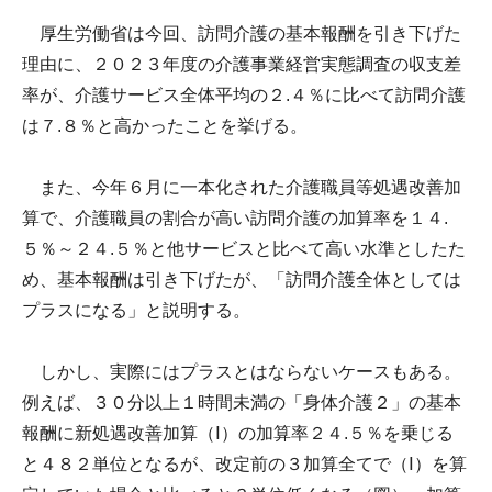
厚生労働省は今回、訪問介護の基本報酬を引き下げた
理由に、２０２３年度の介護事業経営実態調査の収支差
率が、介護サービス全体平均の２.４％に比べて訪問介護
は７.８％と高かったことを挙げる。
また、今年６月に一本化された介護職員等処遇改善加
算で、介護職員の割合が高い訪問介護の加算率を１４.
５％～２４.５％と他サービスと比べて高い水準としたた
め、基本報酬は引き下げたが、「訪問介護全体としては
プラスになる」と説明する。
しかし、実際にはプラスとはならないケースもある。
例えば、３０分以上１時間未満の「身体介護２」の基本
報酬に新処遇改善加算（Ⅰ）の加算率２４.５％を乗じる
と４８２単位となるが、改定前の３加算全てで（Ⅰ）を算