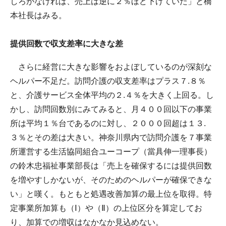
しろがなければ、売上は逆に２％ほど下げていた」と橋
本社長はみる。
提供回数で収支差率に大きな差
さらに経営に大きな影響をおよぼしているのが深刻な
ヘルパー不足だ。訪問介護の収支差率はプラス７.８％
と、介護サービス全体平均の２.４％を大きく上回る。し
かし、訪問回数別にみてみると、月４００回以下の事業
所は平均１％台であるのに対し、２０００回超は１３.
３％とその差は大きい。神奈川県内で訪問介護を７事業
所運営する生活協同組合ユーコープ（當具伸一理事長）
の鈴木忠福祉事業部長は「売上を確保するには提供回数
を増やすしかないが、そのためのヘルパーが確保できな
い」と嘆く。もともと処遇改善加算の最上位を取得。特
定事業所加算も（Ⅰ）や（Ⅱ）の上位区分を算定してお
り、加算での増収はなかなか見込めない。