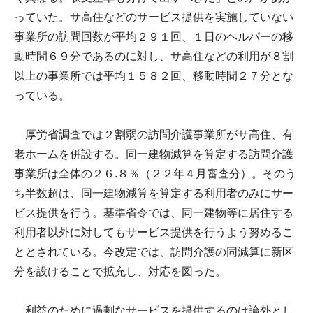
っていた。サ高住などのサービス提供を実施していない
事業所の訪問回数が平均２９１回、１日のヘルパーの移
動時間６９分であるのに対し、サ高住などの利用が８割
以上の事業所では平均１５８２回、移動時間２７分とな
っている。
厚労省調査では２割弱の訪問介護事業所がサ高住、有
老ホームを併設する。同一建物減算を算定する訪問介護
事業所は全体の２６.８％（２２年４月審査分）。そのう
ち半数超は、同一建物減算を算定する利用者のみにサー
ビス提供を行う。基準省令では、同一建物等に居住する
利用者以外に対してもサービス提供を行うよう努めるこ
ととされている。今改定では、訪問介護の同減算に新区
分を設けることで拡充し、対応を図った。
利益のために過剰なサービスを提供するのは論外とし