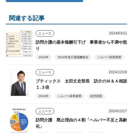
関連する記事
2024/03/11
ニュース
訪問介護の基本報酬引下げ 事業者から不満や怒
り
2024年
2024年度介護報酬改定
シルバー産業新聞
2024/12/18
ニュース
ブティックス 太田丈史部長 訪介のＭ＆Ａ相談
１.３倍
2024年
シルバー産業新聞
経営課題
2024/12/17
ニュース
訪問介護 廃止理由の４割「ヘルパー不足と高齢
化」