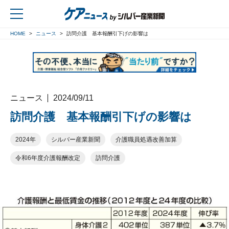
HOME
ニュース
訪問介護 基本報酬引下げの影響は
戻る
ニュース
2024/09/11
訪問介護 基本報酬引下げの影響は
2024年
シルバー産業新聞
介護職員処遇改善加算
令和6年度介護報酬改定
訪問介護