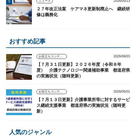
2026/05/13
ニュース
２７年改正法案 ケアマネ更新制廃止へ 継続研
修は義務化
おすすめ記事
2026/06/03
お役立ちコンテンツ
【７月３１日更新】２０２６年度（令和８年
度） 介護テクノロジー関連補助事業 都道府県
の実施状況（随時更新）
2026/05/01
お役立ちコンテンツ
【７月１３日更新】介護事業所等に対するサービ
ス継続支援事業 都道府県の実施状況（随時更
新）
人気のジャンル