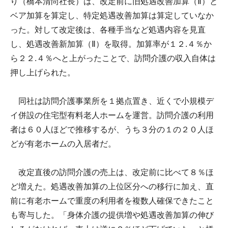
り（橋本清尚社長）は、改定前に旧処遇改善加算（Ⅱ）と
ベア加算を算定し、特定処遇改善加算は算定していなか
った。対して改定後は、各種手当など処遇内容を見直
し、処遇改善新加算（Ⅱ）を取得。加算率が１２.４％か
ら２２.４％へと上がったことで、訪問介護の収入自体は
押し上げられた。
同社は訪問介護事業所を１拠点置き、近くで小規模デ
イ併設の住宅型有料老人ホームを運営。訪問介護の利用
者は６０人ほどで推移するが、うち３分の１の２０人ほ
どが有老ホームの入居者だ。
改定直後の訪問介護の売上は、改定前に比べて８％ほ
ど増えた。処遇改善加算の上位区分への移行に加え、直
前に有老ホームで重度の利用者を複数人確保できたこと
も寄与した。「身体介護の提供増や処遇改善加算の伸び