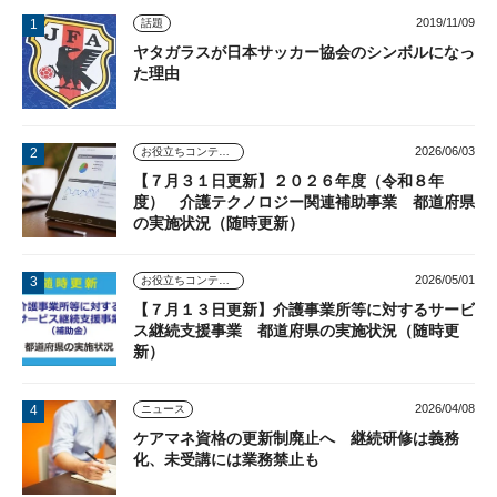
2019/11/09
話題
ヤタガラスが日本サッカー協会のシンボルになっ
た理由
2026/06/03
お役立ちコンテンツ
【７月３１日更新】２０２６年度（令和８年
度） 介護テクノロジー関連補助事業 都道府県
の実施状況（随時更新）
2026/05/01
お役立ちコンテンツ
【７月１３日更新】介護事業所等に対するサービ
ス継続支援事業 都道府県の実施状況（随時更
新）
2026/04/08
ニュース
ケアマネ資格の更新制廃止へ 継続研修は義務
化、未受講には業務禁止も