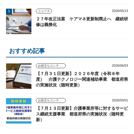
2026/05/13
ニュース
２７年改正法案 ケアマネ更新制廃止へ 継続研
修は義務化
おすすめ記事
2026/06/03
お役立ちコンテンツ
【７月３１日更新】２０２６年度（令和８年
度） 介護テクノロジー関連補助事業 都道府県
の実施状況（随時更新）
2026/05/01
お役立ちコンテンツ
【７月１３日更新】介護事業所等に対するサービ
ス継続支援事業 都道府県の実施状況（随時更
新）