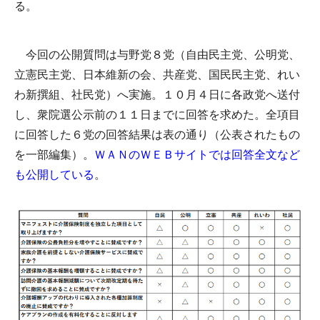
る。
今回の公開質問は与野党８党（自由民主党、公明党、
立憲民主党、日本維新の会、共産党、国民民主党、れい
わ新撰組、社民党）へ実施。１０月４日に各政党へ送付
し、衆院選公示前の１１日までに回答を求めた。全項目
に回答した６党の回答結果は表の通り（公表されたもの
を一部編集）。
ＷＡＮのＷＥＢサイトでは回答全文など
も公開している
。