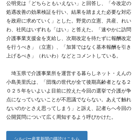
公明党は「どちらともいえない」と回答し、「今改定の
処遇改善の効果検証を行い、結果を踏まえた必要な対応
を政府に求めていく」とした。野党の立憲、共産、れい
わ、社民はいずれも「はい」と答えた。「速やかに訪問
介護事業支援金を支給し、次期改定を待たずに報酬改定
を行うべき」（立憲）、「加算ではなく基本報酬を引き
上げるべき」（れいわ）などとコメントしている。
埼玉県で介護事業所を運営する暮らしネット・えんの
小島美里氏は、「団塊の世代が全て後期高齢者となる２
０２５年をいよいよ目前に控えた今回の選挙で介護が争
点になっていないことが不思議でならない。あえて触れ
ないのかとさえ思ってしまう」と訴え、記者らへ今回の
公開質問について広く周知するよう呼びかけた。
シルバー産業新聞の購読はこちら