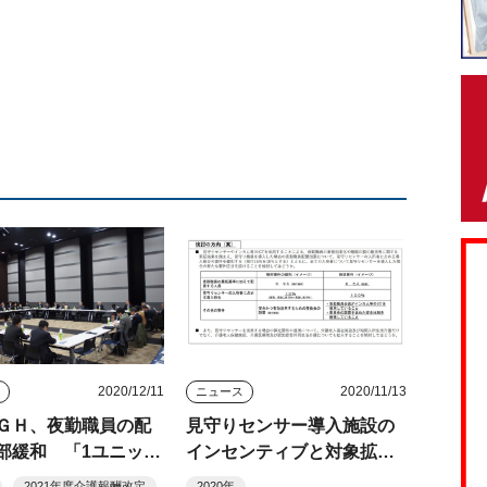
2020/12/11
2020/11/13
ス
ニュース
ＧＨ、夜勤職員の配
見守りセンサー導入施設の
部緩和 「1ユニット
インセンティブと対象拡大
勤」の原則は維持
を提案 インカム活用も要
2021年度介護報酬改定
2020年