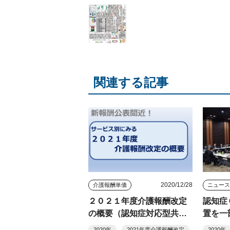
関連する記事
2020/12/28
介護報酬単価
ニュー
２０２１年度介護報酬改定
認知症
の概要（認知症対応型共同
置を一
生活介護）
１人夜
2020年
2021年度介護報酬改定
2020年