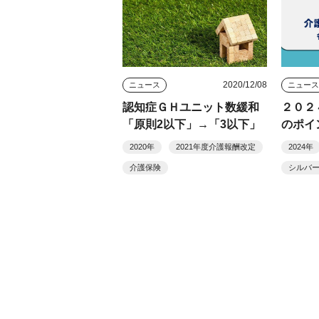
2020/12/08
ニュース
ニュー
認知症ＧＨユニット数緩和
２０２
「原則2以下」→「3以下」
のポイ
共通事
2020年
2021年度介護報酬改定
2024年
介護保険
シルバ