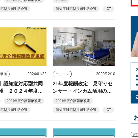
件に
対応型共同生活介護
認知症対応型共同生活介護
ICT
2024/01/22
2020/12/10
酬単価
ニュース
】認知症対応型共同
21年度報酬改定 見守りセ
護 ２０２４年度介
ンサー・インカム活用の夜
改定単価
勤加配緩和「０.６人」に修
2024年度介護報酬改定
2021年度介護報酬改定
正
対応型共同生活介護
認知症対応型共同生活介護
ICT
お