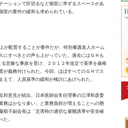
テーションで区切るなど個室に準ずるスペースがあ
個室の要件の緩和も求められている。
上が配置することが要件だが、特別養護老人ホーム
人にすべきとの声も上がっていた。過去にはＧＨも
よる悲惨な事故を受け、２０１２年改定で基準を厳格
置が義務付けられた。今回、ほぼすべてのＧＨでス
まえて、人員基準の緩和が検討にあげられた。
反対意見が続出。日本医師会常任理事の江澤和彦委
業務はかなり多い」と業務負担が増えることへの懸
藤順子副会長は「災害時の適切な避難誘導や安全確
べた。