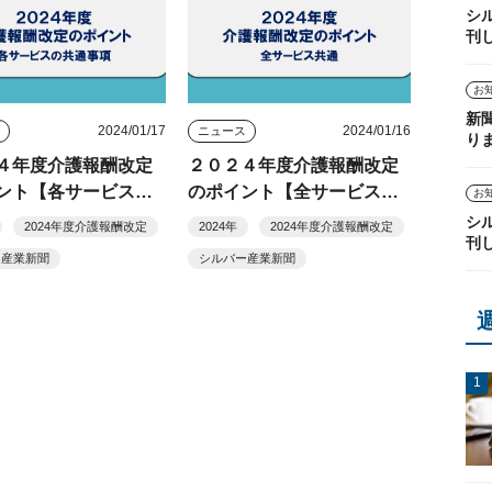
シ
刊
お
新
2024/01/17
2024/01/16
ス
ニュース
り
４年度介護報酬改定
２０２４年度介護報酬改定
ント【各サービスの
のポイント【全サービス共
お
項】
通】
シ
2024年度介護報酬改定
2024年
2024年度介護報酬改定
刊
ー産業新聞
シルバー産業新聞