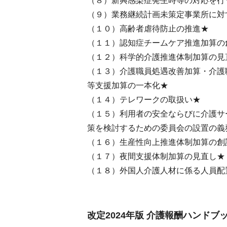
（８）新興感染症発生時等の対応を行
（９）業務継続計画未策定事業所に対
（１０）高齢者虐待防止の推進★
（１１）認知症チームケア推進加算の
（１２）科学的介護推進体制加算の見
（１３）介護職員処遇改善加算・介護
等支援加算の一本化★
（１４）テレワークの取扱い★
（１５）利用者の安全ならびに介護サ
策を検討するための委員会の設置の義
（１６）生産性向上推進体制加算の創
（１７）夜間支援体制加算の見直し★
（１８）外国人介護人材に係る人員配
改定2024年版 介護報酬ハンドブ