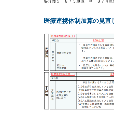
要介護５ ８７３単位 ⇒ ８７４単
医療連携体制加算の見直