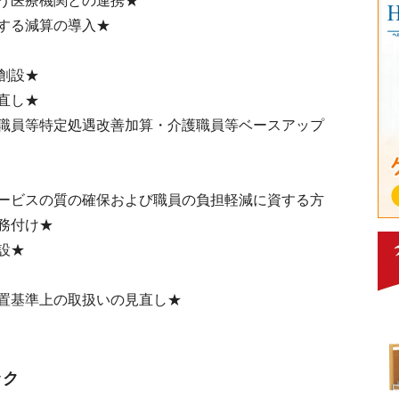
う医療機関との連携★
する減算の導入★
創設★
直し★
職員等特定処遇改善加算・介護職員等ベースアップ
ービスの質の確保および職員の負担軽減に資する方
務付け★
設★
置基準上の取扱いの見直し★
ック