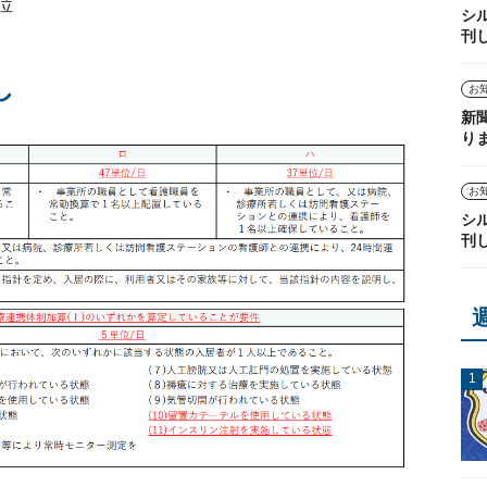
位
シ
刊
し
お
新
り
お
シ
刊