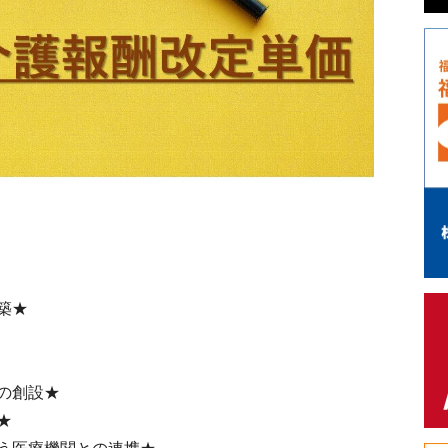
築★
の創設★
★