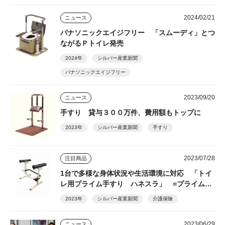
2024/02/21
ニュース
パナソニックエイジフリー 「スムーディ」とつ
ながるＰトイレ発売
2024年
シルバー産業新聞
パナソニックエイジフリー
2023/09/20
ニュース
手すり 貸与３００万件、費用額もトップに
2023年
シルバー産業新聞
手すり
2023/07/28
注目商品
1台で多様な身体状況や生活環境に対応 「トイ
レ用プライム手すり ハネスラ」 =プライムケ
アグループ=
2023年
シルバー産業新聞
介護保険
2023/06/29
ニュース