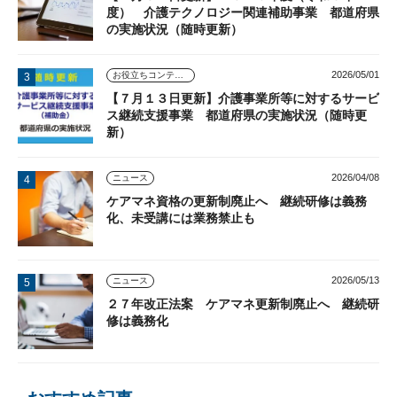
度） 介護テクノロジー関連補助事業 都道府県
の実施状況（随時更新）
2026/05/01
お役立ちコンテンツ
【７月１３日更新】介護事業所等に対するサービ
ス継続支援事業 都道府県の実施状況（随時更
新）
2026/04/08
ニュース
ケアマネ資格の更新制廃止へ 継続研修は義務
化、未受講には業務禁止も
2026/05/13
ニュース
２７年改正法案 ケアマネ更新制廃止へ 継続研
修は義務化