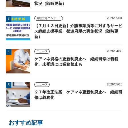
状況（随時更新）
2026/05/01
お役立ちコンテンツ
【７月１３日更新】介護事業所等に対するサービ
ス継続支援事業 都道府県の実施状況（随時更
新）
2026/04/08
ニュース
ケアマネ資格の更新制廃止へ 継続研修は義務
化、未受講には業務禁止も
2026/05/13
ニュース
２７年改正法案 ケアマネ更新制廃止へ 継続研
修は義務化
おすすめ記事