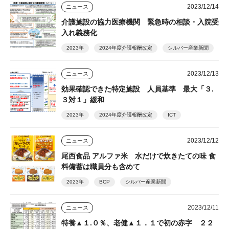
2023/12/14
ニュース
介護施設の協力医療機関 緊急時の相談・入院受
入れ義務化
2023年
2024年度介護報酬改定
シルバー産業新聞
2023/12/13
ニュース
効果確認できた特定施設 人員基準 最大「３.
３対１」緩和
2023年
2024年度介護報酬改定
ICT
2023/12/12
ニュース
尾西食品 アルファ米 水だけで炊きたての味 食
料備蓄は職員分も含めて
2023年
BCP
シルバー産業新聞
2023/12/11
ニュース
特養▲１.０％、老健▲１．１で初の赤字 ２２