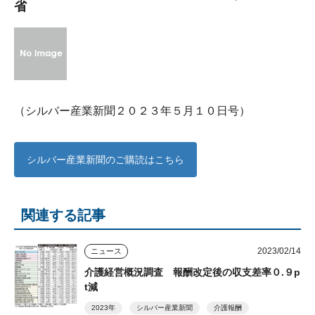
省
（シルバー産業新聞２０２３年５月１０日号）
シルバー産業新聞のご購読はこちら
関連する記事
2023/02/14
ニュース
介護経営概況調査 報酬改定後の収支差率０.９p
t減
2023年
シルバー産業新聞
介護報酬