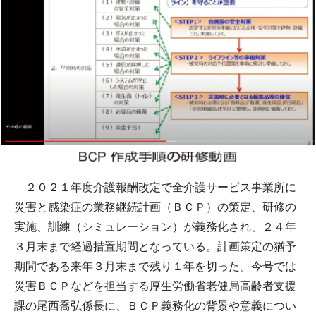
２０２１年度介護報酬改定で全介護サービス事業所に
災害と感染症の業務継続計画（ＢＣＰ）の策定、研修の
実施、訓練（シミュレーション）が義務化され、２４年
３月末まで経過措置期間となっている。計画策定の猶予
期間である来年３月末まで残り１年を切った。今号では
災害ＢＣＰなどを担当する厚生労働省老健局高齢者支援
課の尾西喬弘係長に、ＢＣＰ義務化の背景や意義につい