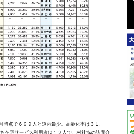
時点で６９９人と道内最少。高齢化率は３１.
うち在宅サービス利用者は１２人で、村社協の訪問介