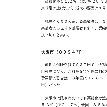
高齢化率５１.２％、認定率２８.３
余り引き上げたが、最大の要因は１号
現在４０００人余いる高齢者は、３
高齢者のみ世帯や独居者も多く、受給
度平均）と高い。
大阪市（８０９４円）
前期の保険料は７９２７円で、今期は
円程度になり、これを充てて保険料の
費実績の割合は１８年度は９７.８％
円）だった。
大阪市は政令市の中でも高齢化が進
５.３％（府２１.７％、全国１８.５％