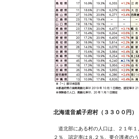
北海道音威子府村（３３００円）
道北部にある村の人口は、２１年１月
２％、認定率は８.２％。要介護者の