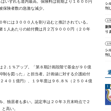
％はいずれも道内最高。保険料は前期より１６００円
シ
刊
被保険者数の急激な減少。
お
０年には３０００人を割り込むと推計されている。
新
者１人あたりの給付費は月２万９０００円（２０年
り
お
シ
刊
２.１％アップ。「第８期計画段階で基金が９０億
抑制を図った」と担当者。計画値に対する介護給付
（２４０１億円）、１９年度は９６.８％（２５０４億
み、独居者も多い。認定率は２０年３月末時点で２
）と高い。